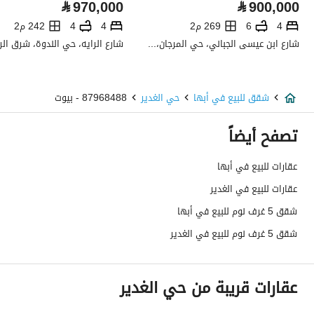
⃁
970,000
⃁
900,000
صرف صحي
نعم
4
6
269 م2
4
4
242 م2
شارع ابن عيسى الجباني، حي المرجان، شرق الرياض، الرياض
تفاصيل اضافية
عمر العقار
اربع سنوات
شقق للبيع في أبها
حي الغدير
87968488 - بيوت
عرض الشارع
0
تصفح أيضاً
رقم المخطط
1030 / 1424 / ع / 1
عقارات للبيع في أبها
عقارات للبيع في الغدير
رقم صك الملكية
395017000635
شقق 5 غرف نوم للبيع في أبها
واجهة العقار
شرقية
شقق 5 غرف نوم للبيع في الغدير
حدود واطوال العقار
-
عقارات قريبة من حي الغدير
الضمانات والمدة
-