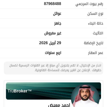
رقم بيوت المرجعي
87968488
المسوق العقاري / أحمد الشهري
رخصة فال 1100287923
نوع السكن
عوائل
رخصة الإعلان 7100277199
حالة البناء
جاهز
التأثيث
غير مفروش
تاريخ الإضافة
29 أبريل 2026
عمر العقار
اربع سنوات
احذر من الإحتيال، لا تقم بتحويل أي مبلغ إلا عبر القنوات الرسمية لضمان
حقوقك .الإعلان عن الغير يعرضك للمساءلة القانونية.
Tru
Broker
™
احمد معيض