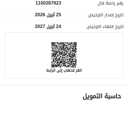
رقم رخصة
فال
1100287923
تاريخ إصدار
الترخيص
25 أبريل 2026
تاريخ انتهاء
الترخيص
24 أبريل 2027
انقر للذهاب إلى الرابط
معلومات مسؤول الإعلان
حاسبة التمويل
اسم المسؤول
احمد معيض محمد الشهري
رقم المسؤول
0599995671