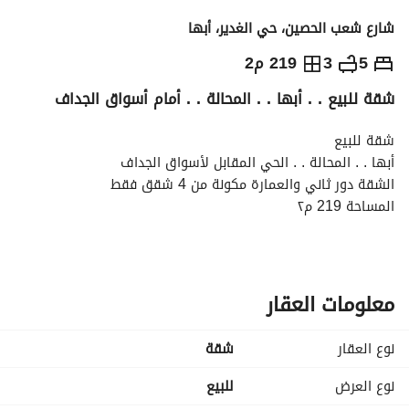
شارع شعب الحصين، حي الغدير، أبها
550,000
⃁
5
3
219 م2
شقة للبيع . . أبها . . المحالة . . أمام أسواق الجداف
التفاصيل
معلومات ترخيص الإعلان
حاسبة التمويل
شقة للبيع
أبها . . المحالة . . الحي المقابل لأسواق الجداف
الشقة دور ثاني والعمارة مكونة من 4 شقق فقط
المساحة 219 م٢
سطح مستقل
المصعد راكب وشغال
مدخلين خاصين رجال ونساء
5 غرف وصالة وغرفة غسيل
معلومات العقار
مطبخ راكب مكيفات راكبة
كهرباء مستقل وخزان مستقل
نوع العقار
شقة
قريب من جميع الخدمات
*السعر 550 ألف وقابل للتفاوض*
نوع العرض
للبيع