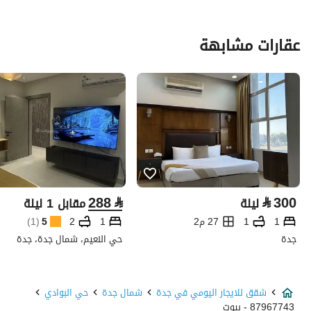
عقارات مشابهة
288
⃁
⃁
300
ليلة
مقابل 1 ليلة
1
1
27 م2
1
2
5
(
1
)
جدة
حي النعيم، شمال جدة، جدة
شقق للايجار اليومي في جدة
شمال جدة
حي البوادي
87967743 - بيوت