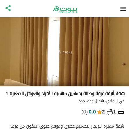
شقة أنيقة غرفة وصالة بحمامين مناسبة للأفراد والعوائل الصغيرة 1
حي البوادي، شمال جدة، جدة
⃁
306
ليلة
)
0
(
0.0
2
1
التفاصيل
الاماكن القريبة
معلومات وزارة السياحة
شقة مميزة للإيجار بتصميم عصري وموقع حيوي، تتكون من غرف 