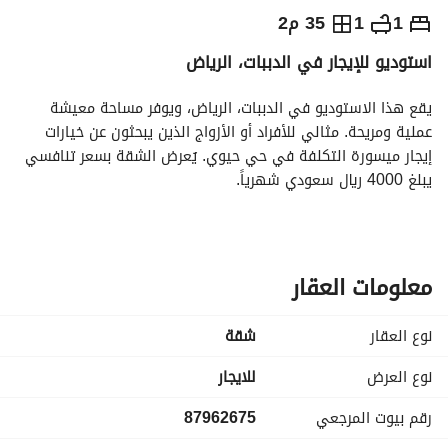
⃁
4,000
شهرياً
1
1
35 م2
استوديو للإيجار في الدببات، الرياض
يص الإعلان
الاماكن القريبة
يقع هذا الاستوديو في الدببات، الرياض، ويوفر مساحة معيشة 
عملية ومريحة. مثالي للأفراد أو الأزواج الذين يبحثون عن خيارات 
إيجار ميسورة التكلفة في حي حيوي. يُعرض الشقة بسعر تنافسي 
يبلغ 4000 ريال سعودي شهرياً. 
المميزات الرئيسية:
- تصميم استوديو يوفر مساحة معيشة فعالة ومضغوطة
- 0 غرف نوم، مما يخلق منطقة مفتوحة للاستخدامات المتنوعة
معلومات العقار
- 0 حمامات، تلبي الاحتياجات الأساسية
- غير مفروش، مما يتيح لك تخصيص المساحة وفقًا لرغبتك
نوع العقار
شقة
- يقع في حي معروف يسهل الوصول إلى الخدمات المحلية
نوع العرض
للايجار
المرافق:
رقم بيوت المرجعي
87962675
- إمداد كهربائي موثوق به يضمن الحد الأدنى من الانقطاع
- إمداد مياه مستمر لتلبية احتياجاتك اليومية