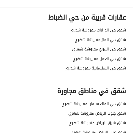
عمر العقار
جديد
عقارات قريبة من حي الضباط
عرض الشارع
0
شقق حي الوزارات مفروشة شهري
رقم المخطط
-
شقق حي الملز مفروشة شهري
رقم صك الملكية
300002103994
شقق حي المربع مفروشة شهري
شقق حي العمل مفروشة شهري
واجهة العقار
-
شقق حي السليمانية مفروشة شهري
حدود واطوال العقار
-
شقق في مناطق مجاورة
الضمانات والمدة
-
قنوات الاعلان
أخرى ،منصات التواصل الإجتماعي ،منصة 
شقق حي الملك سلمان مفروشة شهري
شقق جنوب الرياض مفروشة شهري
هل يوجد اي التزام على
لا يوجد
شقق شرق الرياض مفروشة شهري
العقار ؟
شقق غرب الرياض مفروشة شهري