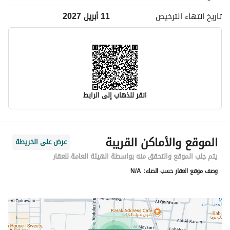
تاريخ انتهاء
الترخيص
11 أبريل 2027
انقر للذهاب إلى الرابط
معلومات مسؤول الإعلان
الموقع والأماكن القريبة
عرض على الخريطة
اسم المسؤول
مديني حسن مديني البارقي
يتم جلب الموقع والتحقق منه بواسطة الهيئة العامة للعقار
وصف موقع العقار حسب الصك:
N/A
رقم المسؤول
0570800100
الموقع