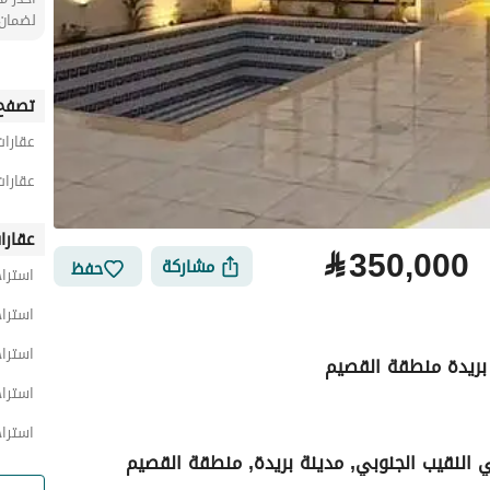
لضمان 
تصفح 
عقارات
عقارات
عقارا
⃁
350,000
مشاركة
حفظ
استرا
استراح
استرا
استرا
استراح
لتمويل
الموقع والأماكن القريبة