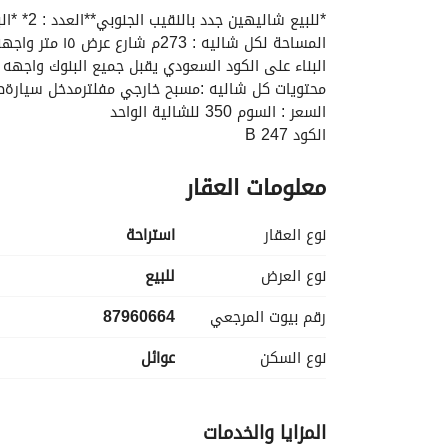
البناء على الكود السعودي يقبل جميع البنوك واجهه ال
محتويات كل شاليه :مسبح خارجي مفلترمدخل سيارةصال
السعر : السوم 350 للشالية الواحد
الكود B 247
معلومات العقار
نوع العقار
استراحة
نوع العرض
للبيع
رقم بيوت المرجعي
87960664
نوع السكن
عوائل
المزايا والخدمات