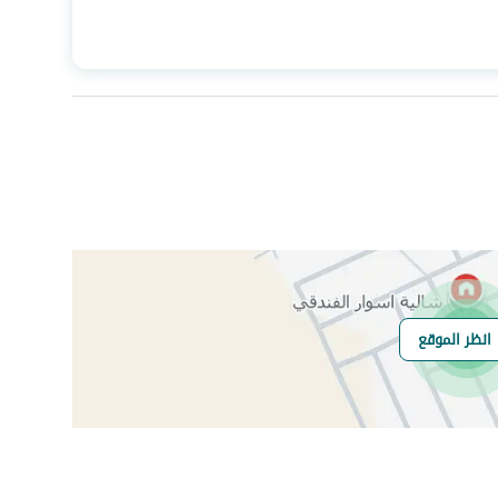
المساحة
273
عدد الغرف
2
انظر الموقع
هل يوجد اي التزام
لايوجد
على العقار ؟
مطابقة لكود البناء
-
السعودي