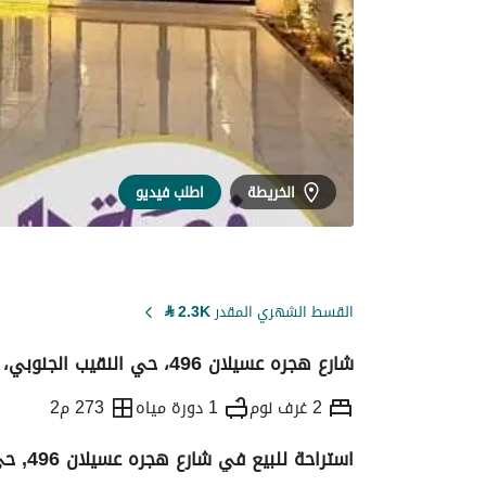
الخريطة
اطلب فيديو
القسط الشهري المقدر
2.3K
⃁
شارع هجره عسيلان 496، حي النقيب الجنوبي، بريدة منطقة القصيم
2 غرف نوم
1 دورة مياه
273 م2
استراحة للبيع في شارع هجره عسيلان 496, حي النقيب الجنوبي, مدينة بريدة, منطقة القصيم
التفاصيل
معلومات ترخيص الإعلان
حاسبة ا