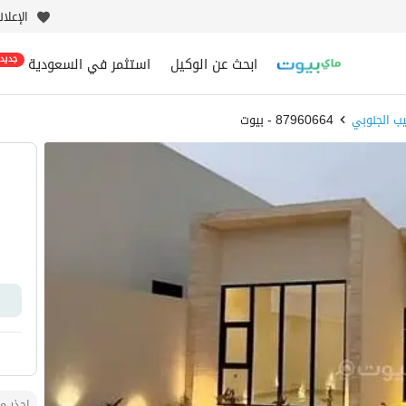
الإعلا
ابحث عن الوكيل
استثمر في السعودية
جديد
ب الجنوبي
87960664 - بيوت
احذر من