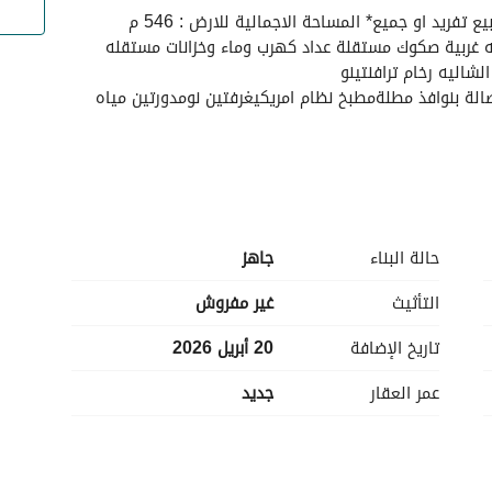
*للبيع شاليهين جدد بالنقيب الجنوبي**العدد : 2* *البيع تفريد او جميع* المساحة الاجمالية للارض : 546 م 
المساحة لكل شاليه : 273م شارع عرض ١٥ متر واجهه غربية صكوك مستقلة عداد كهرب وماء وخزانات مستقله 
شاليه رخام ترافنتينو
ة بنوافذ مطلةمطبخ نظام امريكيغرفتين نومدورتين مياه
حالة البناء
جاهز
التأثيث
غير مفروش
تاريخ الإضافة
20 أبريل 2026
عمر العقار
جديد