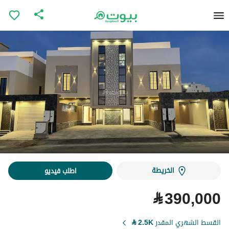
الخريطة
اطلب فيديو
⃁
390,000
القسط الشهري المقدر
2.5K
⃁