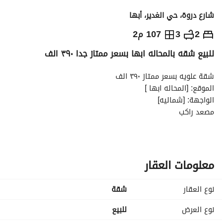
شارع دروة، حي الغدير، أبها
390,000
⃁
2
3
107 م2
للبيع شقه بالمحاله ابها بسعر ممتاز جدا ٣٩٠ الف
التفاصيل
معلومات ترخيص الإعلان
حاسبة التمويل
شقة علويه بسعر ممتاز ٣٩٠ الف
الموقع: [المحاله ابها ]
الواجهة: [شماليه]
مصعد راكب
مـمـيـزات الـشـقـة:
حالة العقار: [جديدة]. 
تـقـسـيـم الـشـقـة:
مجلس رجال + مغاسل ودورة مياه خاصة. 
معلومات العقار
صالة عائلية . 
مطبخ + غرفة غسيل. 
نوع العقار
شقة
غرفة نوم ماستر (رئيسية) بحمام خاص. 
غرفه نوم اخرى. 
نوع العرض
للبيع
دورة مياه. سطح داخلى للشقه