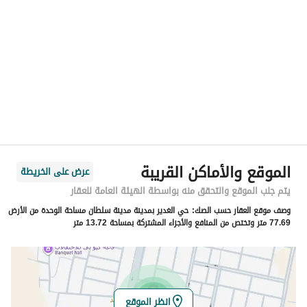
الموقع
المنطقة
منطقة عسير
المدينة
أبها
الحي
الغدير
اسم الشارع
دروة
الرمز البريدي
62564
الموقع والأماكن القريبة
عرض على الخريطة
رقم المبنى
7489
يتم جلب الموقع والتحقق منه بواسطة الهيئة العامة للعقار
وصف موقع العقار حسب الصك:
حي الغدير بمدينة مدينة سلطان مساحة الوحدة من الأرض
الرقم الاضافي
3521
77.69 متر وتختص من المنافع والأجزاء المشتركة بمساحة 13.72 متر
خط العرض
18.278281756311213
خط الطول
42.59398495635867
انظر الموقع