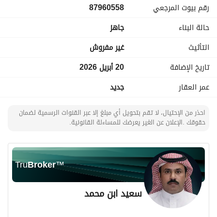
رقم بيوت المرجعي
87960558
الـضـمـانـات والـجـودة:
ضمانات شاملة على السباكة والكهرباء. 
حالة البناء
جاهز
هيكل إنشائي بإشراف هندسي.
التأثيث
غير مفروش
تاريخ الإضافة
20 أبريل 2026
عمر العقار
جديد
احذر من الإحتيال، لا تقم بتحويل أي مبلغ إلا عبر القنوات الرسمية لضمان
حقوقك .الإعلان عن الغير يعرضك للمساءلة القانونية.
Tru
Broker
™
سعيد ابن محمد