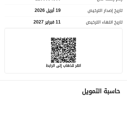
تاريخ إصدار
الترخيص
19 أبريل 2026
تاريخ انتهاء
الترخيص
11 فبراير 2027
انقر للذهاب إلى الرابط
معلومات مسؤول الإعلان
حاسبة التمويل
اسم المسؤول
سعيد ابن محمد ابن محمد العمري
رقم المسؤول
0549954248