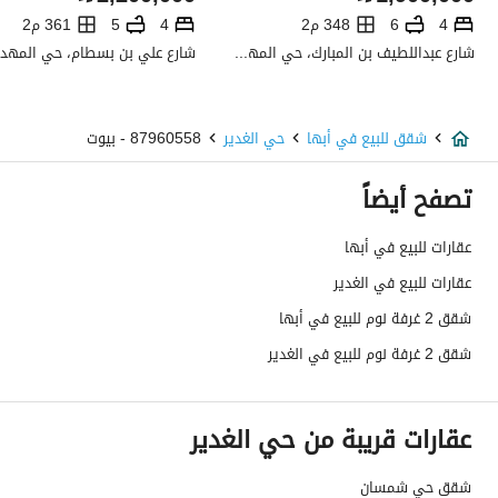
صرف صحي
نعم
4
6
348 م2
4
5
361 م2
شارع عبداللطيف بن المبارك، حي المهدية، غرب الرياض، الرياض
تفاصيل اضافية
عمر العقار
جديد
شقق للبيع في أبها
حي الغدير
87960558 - بيوت
عرض الشارع
0
تصفح أيضاً
رقم المخطط
007001026 / 7001 / 195069
عقارات للبيع في أبها
عقارات للبيع في الغدير
رقم صك الملكية
360026564144
شقق 2 غرفة نوم للبيع في أبها
واجهة العقار
شمالية
شقق 2 غرفة نوم للبيع في الغدير
حدود واطوال العقار
-
عقارات قريبة من حي الغدير
الضمانات والمدة
تامين التعاونيه ١٠ سنوات سباكه ٥٠ عام كهرباء ٢٥ عام
قنوات الاعلان
منصة مرخصة
شقق حي شمسان