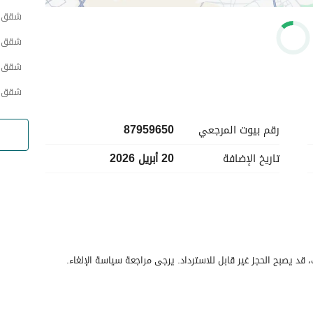
شقق ح
شقق ح
شقق ح
شقق ح
رقم بيوت المرجعي
87959650
تاريخ الإضافة
20 أبريل 2026
قد يصبح الحجز غير قابل للاسترداد. يرجى مراجعة سياسة الإلغاء.