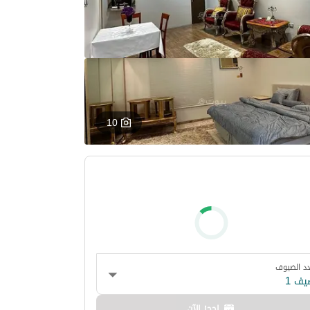
10
د الضيوف
يف 1
احجز الآن