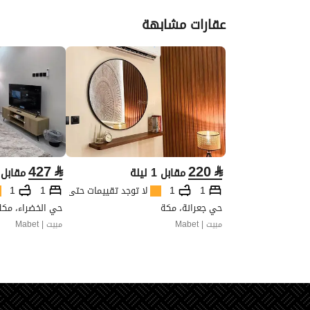
عقارات مشابهة
427
⃁
220
⃁
مقابل 1 ليلة
مقابل 1 ليل
1
1
لا توجد تقييمات حتى الآن
1
1
حي جعرانة، مكة
حي الخضراء، مكة
مبيت | Mabet
مبيت | Mabet