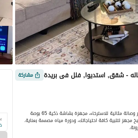
ه - شقق, استديوا, فلل في بريدة
مشاركة
شقة مفروشة أنيقة تتكون من غرفة نوم بسرير ماستر وصالة مثالية للاسترخاء، مجهزة بشاشة ذكية 65 بوصة 
عد
 وزارة السياحة
التقييمات
معلومات العقار
أمور يجب معرفتها
للترفيه. تحتوي الشقة على ركن قهوة مخصص، ومطبخ مجهز لتلبية كافة احتياجاتك، ودورة مياه مصممة بعناية. 
ض
نة.