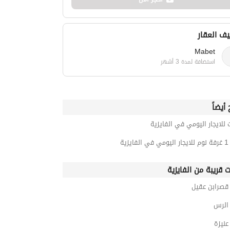
ف العقار
Mabet
استضافة لمدة 3 أشهر
أيضاً
 للايجار اليومي في الفايزية
زية
ت قريبة من الفايزية
صرابن عقيل
الرس
نيزة