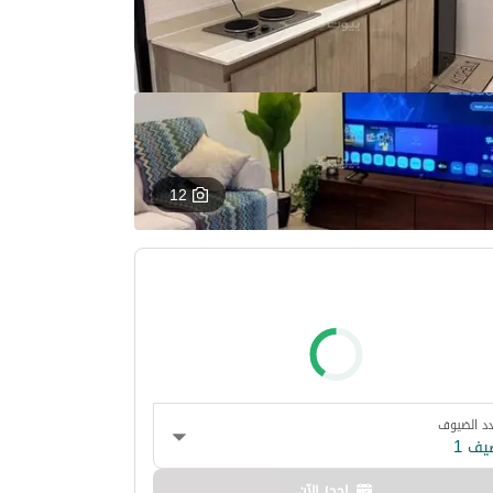
12
د الضيوف
يف 1
احجز الآن