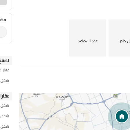
مضي
ل خاص
عدد المصاعد
تصفح 
عقارات
شقق 1 غرفة نوم للايجار اليومي في الفاي
عقارا
شقق ق
شقق 
شقق ع