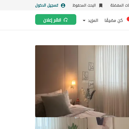
نات المفضلة
البحث المحفوظ
تسجيل الدخول
كن مضيفًا
المزيد
انشر إعلان