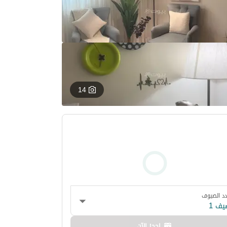
14
د الضيوف
يف 1
احجز الآن