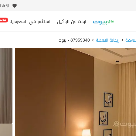
الإعلا
ابحث عن الوكيل
استثمر في السعودية
جديد
نهضة
ريحانة النهضة
87959340 - بيوت