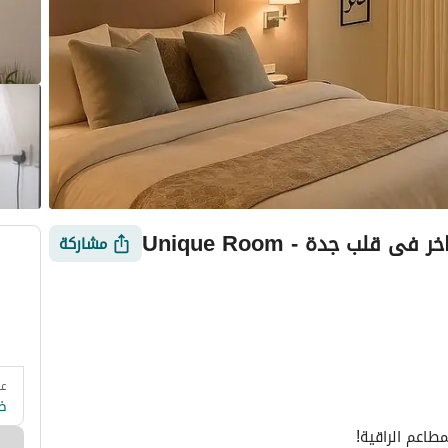
ي قلب جدة - Unique Room
مشاركة
عد
 وزارة السياحة
التقييمات
معلومات العقار
أمور يجب معرفتها
ض
مطاعم الراقية!