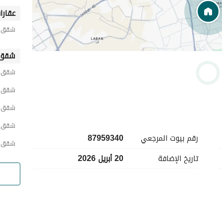
عقارا
شقق ص
شقق 
شقق 
شقق ح
شقق ج
شقق ح
رقم بيوت المرجعي
87959340
شقق ح
تاريخ الإضافة
20 أبريل 2026