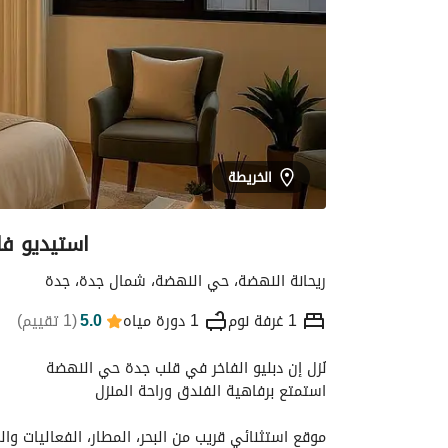
الخريطة
استيديو فاخر ف
ريحانة النهضة، حي النهضة، شمال جدة، جدة
1 غرفة نوم
1 دورة مياه
5.0
(
1 تقييم
)
نُزل إن دبليو الفاخر في قلب جدة حي النهضة
التفاصيل
الموقع والأماكن القريبة
معلومات
استمتع برفاهية الفندق وراحة المنزل
موقع استثنائي قريب من البحر، المطار، الفعاليات وال