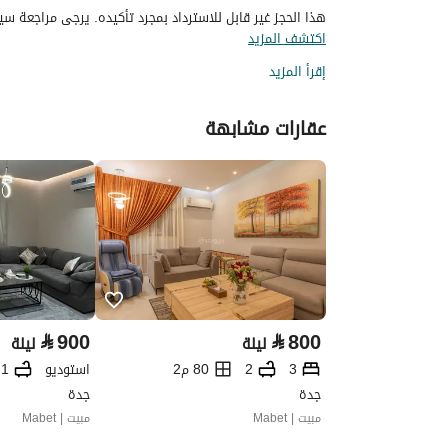
هذا الحجز غير قابل للاسترداد بمجرد تأكيده. يرجى مراجعة سيا
اكتشف المزيد
إقرأ المزيد
عقارات مشابهة
⃁
900
⃁
800
ليلة
ليلة
3
2
80 م2
استوديو
1
جدة
جدة
مبيت | Mabet
مبيت | Mabet