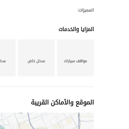
المميزات:
•	إنترنت فايبر عالي السرعة مجانًا
المزايا والخدمات
•	كهرباء وصيانة مجانية
•	تصميم عصري فخم ومكيفات حديثة
•	غرفة مريحة بأثاث راقٍ
•	دخول ذكي وبوابات آمنة
•	مواقف سيارات مجانية
مواقف سيارات
مدخل خاص
مدخ
مثالية لرجال وسيدات الأعمال، أو الباحثين عن إقامة ر
الموقع والأماكن القريبة