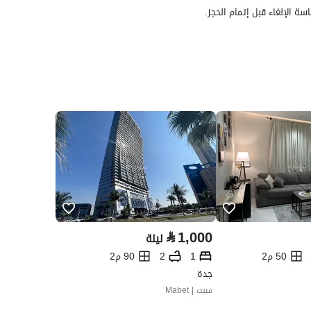
سة الإلغاء قبل إتمام الحجز.
⃁
1,000
ليلة
50 م2
1
2
90 م2
جدة
مبيت | Mabet