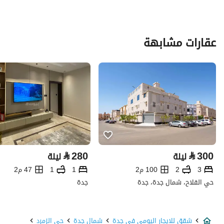
عقارات مشابهة
⃁
280
⃁
300
ليلة
ليلة
3
2
100 م2
1
1
47 م2
حي الفلاح، شمال جدة، جدة
جدة
شقق للايجار اليومي في جدة
شمال جدة
حي الزمرد