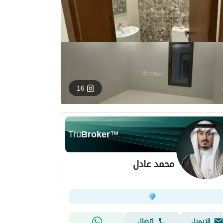
16
Tru
Broker
™
محمد عادل
الإيميل
اتصال