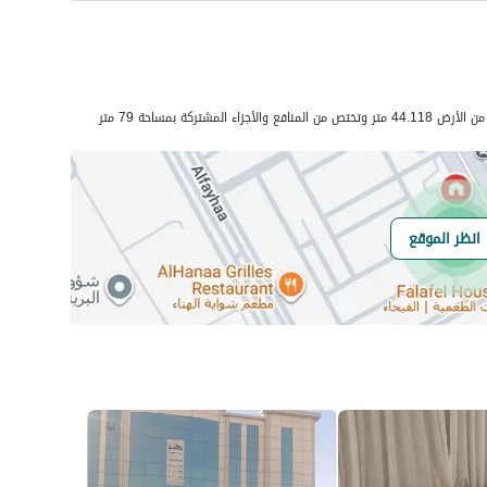
رقم المسؤول
0560992785
المشتركة بمساحة 79 متر
رقم المبنى
3794
انظر الموقع
الرقم الاضافي
7984
خط العرض
21.501519578423668
خط الطول
39.23647804437107