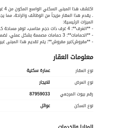
التفاصيل
معلومات ترخيص الإعلان
الموقع و
. يقدم هذا العقار مزيجاً من الوظائف والراحة، مما يجعله
الميزات الرئيسية:
- **الغرف**: 4 غرف ذات حجم مناسب، توفر مساحة كافية للاسترخاء والخصوصية. 
- **الحمامات**: 3 حمامات مصممة بشكل عملي، لضمان راحة جميع السكان. 
الخاصة بك وفقًا لأسلوبك الشخصي. 
معلومات العقار
العام. 
نوع العقار
عمارة سكنية
المال. 
المرافق:
نوع العرض
للايجار
- **إمدادات المياه**: يتم تجهيز المبنى بإمدادات مي
رقم بيوت المرجعي
87959033
لعائلة تبحث عن الاستقرار، يلبي هذا المبنى السكني ا
نوع السكن
عوائل
هذا المبنى السكني واتخذ الخطوة الأولى نحو منزلك 
المزايا والخدمات