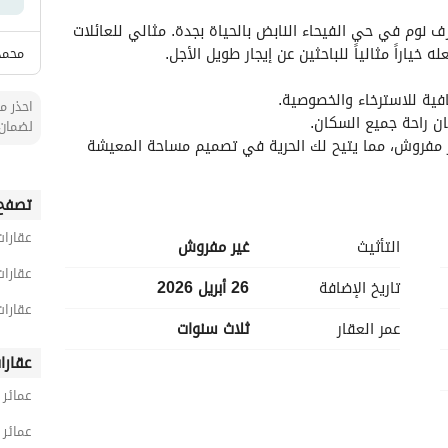
الأماكن القريبة
اكتشف هذا المبنى السكني الواسع المكون من 4 غرف نوم في حي الفيحاء النابض بالحياة بجدة. مثالي للعائلات 
 خياراً مثالياً للباحثين عن إيجار طويل الأجل. 
محمد 
احذر من
لضمان 
- **مفروش/غير مفروش**: يتم تقديم هذا المبنى غير مفروش، مما يتيح لك الحرية في تصميم مساحة المعيشة 
- **الموقع**: تقع في الفيحاء، ستجد سهولة الوصول إلى المرافق المحلية والمدارس والحدائق وخيارات النقل 
تصفح 
- **سعر الإيجار**: بسعر إيجار سنوي تنافسي قدره 45000 ريال سعودي، يمثل هذا العقار قيمة ممتازة مقابل 
عقارات
التأثيث
غير مفروش
عقارات
تاريخ الإضافة
26 أبريل 2026
اه موثوقة، وهي ضرورية للحياة اليومية. 
عقارات
عمر العقار
ثلاث سنوات
تقدم الفيحاء لك أجواء نابضة بالحياة، مكملة بمجموعة من المتاجر وخيارات تناول الطعام والمرافق الترفيهية. 
حتياجاتك. 
عقارا
لا تفوت هذه الفرصة! اتصل بنا اليوم للحصول على مزيد من المعلومات أو لتحديد موعد للعرض. اكتشف إمكانيات 
عمائر 
الجديد في جدة.
عمائر