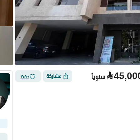
⃁
45,00
سنوياً
مشاركة
حفظ