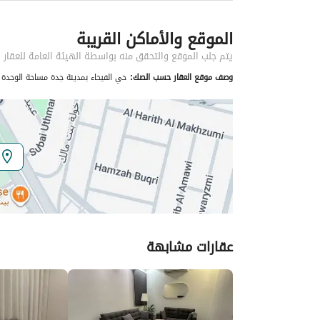
معلومات مسؤول الإعلان
الموقع والأماكن القريبة
اسم المسؤول
محمد عادل سعيد باوزير
يتم جلب الموقع والتحقق منه بواسطة الهيئة العامة للعقار
وصف موقع العقار حسب الصك:
حي الفيحاء بمدينة جدة مساحة الوحدة من الأرض 44.118 متر وتختص من المنافع والأجزاء 
الموقع
المنطقة
منطقة مكة المكرمة
المدينة
جدة
الحي
الفيحاء
اسم الشارع
بنو هوازن
عقارات مشابهة
الرمز البريدي
22251
تفاصيل العقار