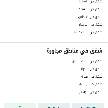
شقق حي اشبيلية
السعودي
شقق حي النهضة
شقق حي الاندلس
العقار مرهون
لا
شقق حي اليرموك
العقار مقيد
لا
شقق حي الملك فيصل
رقم الأرض
1270
شقق في مناطق مجاورة
ملاحظات
-
شقق حي الملك سلمان
حدود العقار/الملكية
شقق حي النخبة
الشمالي
شقق حي سدرة
الشرقي
شقق شمال الرياض
الغربي
شقق حي الوسام
الجنوبي