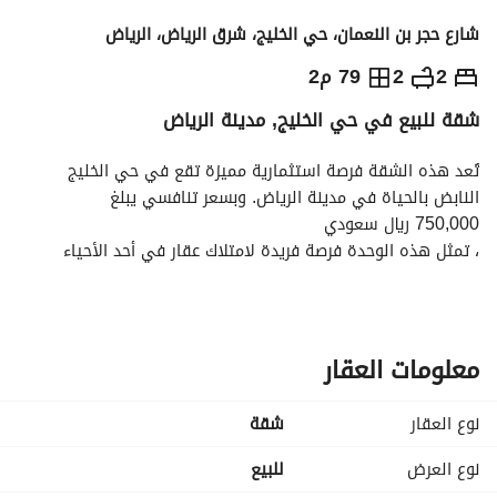
شارع حجر بن النعمان، حي الخليج، شرق الرياض، الرياض
750,000
⃁
2
2
79 م2
شقة للبيع في حي الخليج, مدينة الرياض
التفاصيل
معلومات ترخيص الإعلان
حاسبة التمويل
تُعد هذه الشقة فرصة استثمارية مميزة تقع في حي الخليج 
النابض بالحياة في مدينة الرياض. وبسعر تنافسي يبلغ
750,000 ريال سعودي
، تمثل هذه الوحدة فرصة فريدة لامتلاك عقار في أحد الأحياء 
المرغوبة داخل المدينة. 
المميزات الرئيسية:
شقة بمدخل مستقل
معلومات العقار
مجلس وصالة
غرفتين نوم
نوع العقار
شقة
مطبخ
الواجهة: 15 م جنوبي
نوع العرض
للبيع
المرافق: