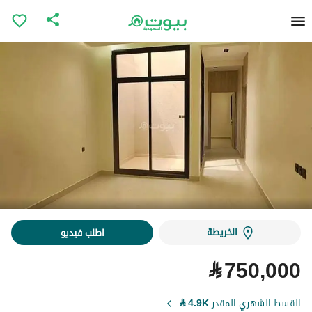
الخريطة
اطلب فيديو
⃁
750,000
القسط الشهري المقدر
4.9K
⃁