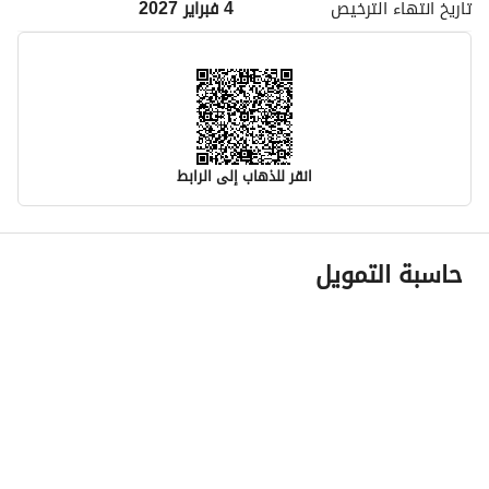
تاريخ انتهاء
الترخيص
4 فبراير 2027
انقر للذهاب إلى الرابط
معلومات مسؤول الإعلان
حاسبة التمويل
اسم المسؤول
ناصر عيد ناصر الحائطى
رقم المسؤول
0530990190
الموقع
المنطقة
منطقة الرياض