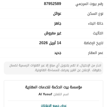
رقم بيوت المرجعي
87952589
توفر كهرباء موثوقة
توفر مياه بشكل مستمر
نوع السكن
عوائل
يتميز موقع الشقة في حي الخليج بسهولة الوصول إلى العديد من 
المرافق والخدمات، مما يجعلها خيارًا مثاليًا للراغبين في الراحة 
حالة البناء
جاهز
وسهولة التنقل. كما أن المنطقة محيطة بمراكز تجارية وخيارات 
متعددة للتسوق والمطاعم والترفيه. 
التأثيث
غير مفروش
سواء كنت مشتريًا لأول مرة أو مستثمرًا تبحث عن إضافة مميزة 
تاريخ الإضافة
14 أبريل 2026
لمحفظتك العقارية، فإن هذه الشقة تتميز بموقعها الجيد وسعرها 
المناسب. 
عمر العقار
جديد
لا تفوّت هذه الفرصة، تواصل معنا اليوم للحصول على مزيد من 
التفاصيل أو لتحديد موعد للمعاينة.
احذر من الإحتيال، لا تقم بتحويل أي مبلغ إلا عبر القنوات الرسمية لضمان
حقوقك .الإعلان عن الغير يعرضك للمساءلة القانونية.
مؤسسة بيت الحكمة للخدمات العقارية
اسم المُعلن:
Al Yusuf
عرض جميع الإعلانات