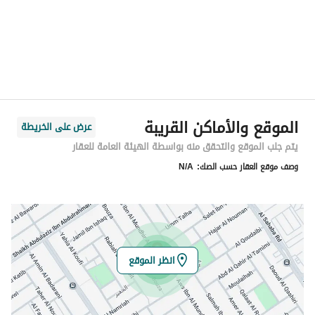
المدينة
الرياض
الحي
الخليج
اسم الشارع
حجر بن النعمان
الرمز البريدي
13223
الموقع والأماكن القريبة
عرض على الخريطة
رقم المبنى
3868
يتم جلب الموقع والتحقق منه بواسطة الهيئة العامة للعقار
وصف موقع العقار حسب الصك:
N/A
الرقم الاضافي
8072
خط العرض
24.775391944248398
خط الطول
46.79494715619419
انظر الموقع
تفاصيل العقار