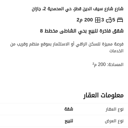
شارع شارع سيف الدين قطز، حي المحمدية 2، جازان
550,000
⃁
5
3
200 م2
شقق فاخرة للبيع بحي الشاطى مخطط 8
التفاصيل
معلومات ترخيص الإعلان
حاسبة التمويل
فرصة مميزة للسكن الراقي أو الاستثمار بموقع منظم وقريب من 
الخدمات
المساحة: 200 م²
تفاصيل الشقة:
• 5 غرف واسعة بتصميم عملي
• صالة مريحة للعائلة
معلومات العقار
• 3 دورات مياه
• مطبخ مجهز
نوع العقار
شقة
• غرفة غسيل
نوع العرض
للبيع
مميزات إضافية: