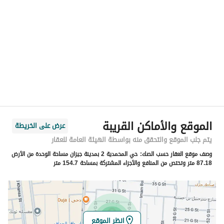
الموقع
المنطقة
منطقة جازان
المدينة
جازان
الحي
المحمدية 2
اسم الشارع
شارع سيف الدين قطز
الرمز البريدي
82816
الموقع والأماكن القريبة
عرض على الخريطة
رقم المبنى
2732
يتم جلب الموقع والتحقق منه بواسطة الهيئة العامة للعقار
وصف موقع العقار حسب الصك:
حي المحمدية 2 بمدينة جيزان مساحة الوحدة من الأرض
الرقم الاضافي
6469
87.18 متر وتختص من المنافع والأجزاء المشتركة بمساحة 154.7 متر
خط العرض
16.949383562936376
خط الطول
42.55933762759758
انظر الموقع