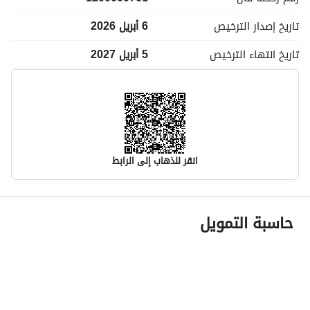
تاريخ إصدار
الترخيص
6 أبريل 2026
تاريخ انتهاء
الترخيص
5 أبريل 2027
انقر للذهاب إلى الرابط
معلومات مسؤول الإعلان
حاسبة التمويل
اسم المسؤول
عبدالله شرى بن حسين هزازي
رقم المسؤول
0546313735