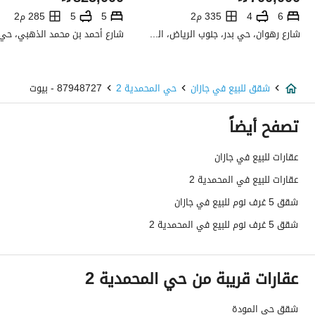
صرف صحي
نعم
6
4
335 م2
5
5
285 م2
شارع رهوان، حي بدر، جنوب الرياض، الرياض
تفاصيل اضافية
عمر العقار
جديد
شقق للبيع في جازان
حي المحمدية 2
87948727 - بيوت
عرض الشارع
0
تصفح أيضاً
رقم المخطط
263
عقارات للبيع في جازان
عقارات للبيع في المحمدية 2
رقم صك الملكية
360002560369
شقق 5 غرف نوم للبيع في جازان
واجهة العقار
-
شقق 5 غرف نوم للبيع في المحمدية 2
حدود واطوال العقار
-
عقارات قريبة من حي المحمدية 2
الضمانات والمدة
-
قنوات الاعلان
منصة مرخصة ،لوحة اعلانية ،منصات التواصل
شقق حي المودة