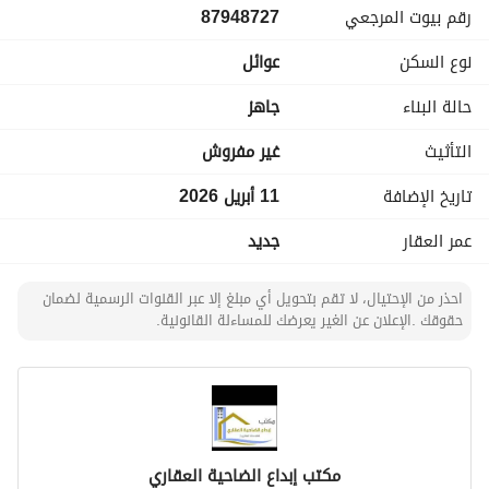
رقم بيوت المرجعي
87948727
• مواقف سيارات خاصة
• مصعد داخل المبنى
نوع السكن
عوائل
• عداد ماء وكهرباء مستقل لكل شقة
• صرف صحي (مشروع)
حالة البناء
جاهز
جودة وضمان:
التأثيث
غير مفروش
• تنفيذ مطابق للكود السعودي
تاريخ الإضافة
11 أبريل 2026
• تأمين شامل (ملاذ)
• ضمان على الأدوات الكهربائية والصحية
عمر العقار
جديد
السعر: 550,000 ريال
احذر من الإحتيال، لا تقم بتحويل أي مبلغ إلا عبر القنوات الرسمية لضمان
حقوقك .الإعلان عن الغير يعرضك للمساءلة القانونية.
اختيار مثالي يجمع بين الجودة والسعر والموقع
مكتب إبداع الضاحية العقاري