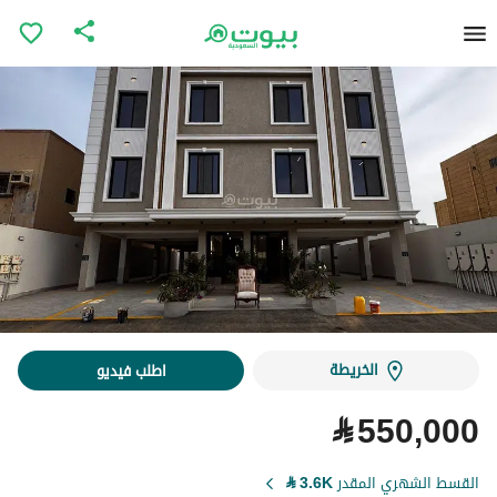
الخريطة
اطلب فيديو
⃁
550,000
القسط الشهري المقدر
3.6K
⃁