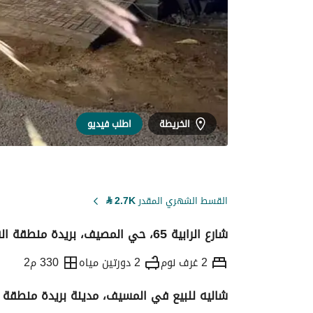
الخريطة
اطلب فيديو
القسط الشهري المقدر
2.7K
⃁
شارع الرابية 65، حي المصيف، بريدة منطقة القصيم
2 غرف نوم
2 دورتين مياه
330 م2
شاليه للبيع في المسيف، مدينة بريدة منطقة 
التفاصيل
معلومات ترخيص الإعلان
حاسبة ا