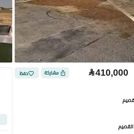
⃁
410,000
مشاركة
حفظ
القصيم
لتمويل
الموقع والأماكن القريبة