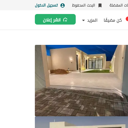
نات المفضلة
البحث المحفوظ
تسجيل الدخول
كن مضيفًا
المزيد
انشر إعلان