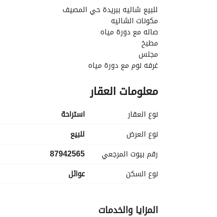
للبيع شاليه ببريدة حي المصيف
مكونات الشاليه
صاله مع دورة مياه
مطبخ
مجلس
غرفه نوم مع دورة مياه
غرفة حارح مع دورة مياه
معلومات العقار
مسطحات خضرا مع حوش واسع
نظام ري كامل تايمر
مساحة الارض 330 متر
نوع العقار
استراحة
شارع 15 جنوبي
مسطح البناء 180 متر
نوع العرض
للبيع
على الكود السعودي يقبل جميع البنوك
رقم بيوت المرجعي
87942565
عليه تامين ضد العيبوب الخفيه وتصوير مراحل البناء ك
راكب الماء والصرف
نوع السكن
عوائل
للتواصل : 0558441314
ركن المراسم العقارية
المزايا والخدمات