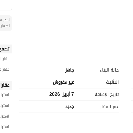
احذر من
لضمان 
تصفح 
عقارات
عقارا
حالة البناء
جاهز
التأثيث
غير مفروش
عقارا
تاريخ الإضافة
7 أبريل 2026
امله
استرا
استرا
عمر العقار
جديد
استراح
استراح