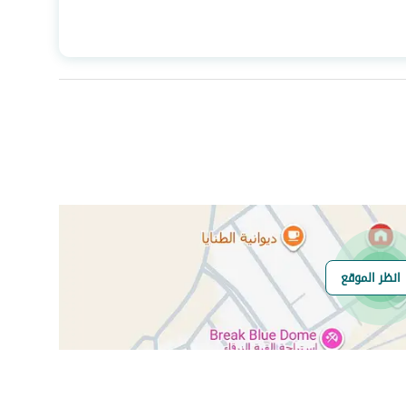
المساحة
330
عدد الغرف
2
انظر الموقع
هل يوجد اي التزام
لا
على العقار ؟
مطابقة لكود البناء
-
السعودي