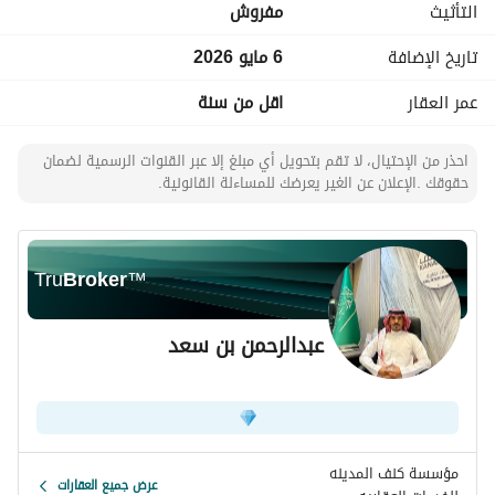
التأثيث
مفروش
المدينة المنورة. اتصل بنا اليوم لتحديد موعد للعرض أو للحصول 
على مزيد من المعلومات.
تاريخ الإضافة
6 مايو 2026
عمر العقار
اقل من سنة
احذر من الإحتيال، لا تقم بتحويل أي مبلغ إلا عبر القنوات الرسمية لضمان
حقوقك .الإعلان عن الغير يعرضك للمساءلة القانونية.
Tru
Broker
™
عبدالرحمن بن سعد
مؤسسة كنف المدينه
عرض جميع العقارات