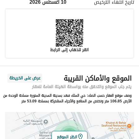
تاريخ انتهاء
الترخيص
10 أغسطس 2026
انقر للذهاب إلى الرابط
معلومات مسؤول الإعلان
الموقع والأماكن القريبة
عرض على الخريطة
اسم المسؤول
عبدالرحمن سعد ملفي الحربي
يتم جلب الموقع والتحقق منه بواسطة الهيئة العامة للعقار
وصف موقع العقار حسب الصك:
حي الملك فهد بمدينة المدينة المنورة مساحة الوحدة من
رقم المسؤول
544461194
الأرض 106.85 متر وتختص من المنافع والأجزاء المشتركة بمساحة 53.09 متر
الموقع
المنطقة
منطقة المدينة المنورة
انظر الموقع