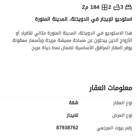
⃁
50,000
شهرياً
3
2
184 م2
استوديو للإيجار في الدويخلة، المدينة المنورة
يص الإعلان
الاماكن القريبة
هذا الاستوديو في الدويخلة، المدينة المنورة مثالي للأفراد أو 
الأزواج الذين يبحثون عن مساحة معيشة مريحة وبأسعار معقولة. 
يوفر العقار المرافق الأساسية لضمان نمط حياة مريح. 
المميزات تشمل:
- **السعر**: 50,000 ريال سعودي
- **مفروش**: لا، مما يمنحك المرونة لتصميم مساحة معيشتك 
حسب رغبتك. 
معلومات العقار
- **المرافق**: يقدم الشقة الكهرباء، إمدادات المياه، والصرف 
الصحي، مما يضمن تلبية جميع احتياجاتك الأساسية. 
نوع العقار
شقة
موقع الدويخلة له فوائد في الوصول إلى المتاجر المحلية، المطاعم، 
نوع العرض
للايجار
والخدمات الأساسية، مما يجعل الحياة اليومية مريحة. 
رقم بيوت المرجعي
87938762
لا تفوت هذه الفرصة لاستئجار استوديو في منطقة مرغوبة في 