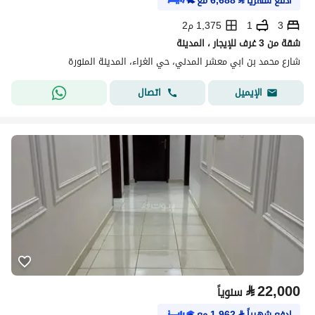
ادفع شهرياً
⃁
6,688
مع
3
1
1,375 م2
شقة من 3 غرف للإيجار ، المدينة
شارع محمد بن ابي معشر المدني، حي الغراء، المدينة المنورة
اتصال
الإيميل
⃁
22,000
سنوياً
ادفع شهرياً
⃁
1,962
مع