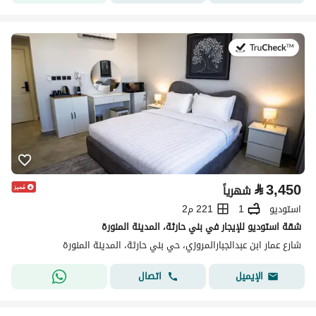
في:19 يوليو 2026
⃁
3,450
شهرياً
استوديو
1
221 م2
شقة استوديو للإيجار في بني حارثة، المدينة المنورة
شارع عمار ابن عبدالجبارالمروزي، حي بني حارثة، المدينة المنورة
اتصال
الإيميل