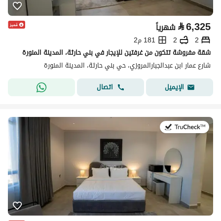
⃁
6,325
شهرياً
2
2
181 م2
شقة مفروشة تتكون من غرفتين للإيجار في بني حارثة، المدينة المنورة
شارع عمار ابن عبدالجبارالمروزي، حي بني حارثة، المدينة المنورة
اتصال
الإيميل
في:19 يوليو 2026