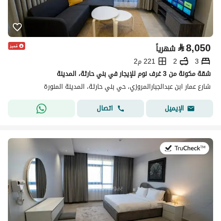
⃁
8,050
شهرياً
3
2
221 م2
شقة مكونة من 3 غرف نوم للإيجار في بني حارثة، المدينة
شارع عمار ابن عبدالجبارالمروزي، حي بني حارثة، المدينة المنورة
اتصال
الإيميل
في:19 يوليو 2026