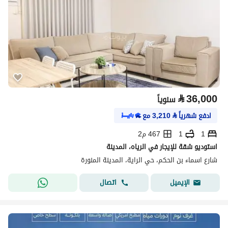
⃁
36,000
سنوياً
ادفع شهرياً
⃁
3,210
مع
1
1
467 م2
استوديو شقة للإيجار في الرياه، المدينة
شارع اسماء بن الحكم، حي الراية، المدينة المنورة
اتصال
الإيميل