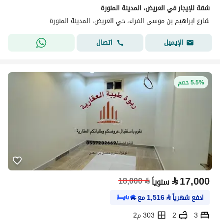
شقة للإيجار في العريض، المدينة المنورة
شارع ابراهيم بن موسى الفراء، حي العريض، المدينة المنورة
اتصال
الإيميل
5.5% خصم
⃁
17,000
18,000
⃁
سنوياً
ادفع شهرياً
⃁
1,516
مع
3
2
303 م2