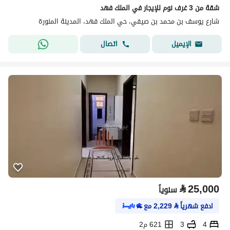
شقة من 3 غرف نوم للإيجار في الملك فهد
شارع يوسف بن محمد بن صيفي، حي الملك فهد، المدينة المنورة
اتصال
الإيميل
⃁
25,000
سنوياً
ادفع شهرياً
⃁
2,229
مع
4
3
621 م2