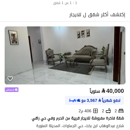
1 - 1 من 1 شقق
إكتشف أكثر شقق ل للايجار
⃁
40,000
سنوياً
ادفع شهرياً
⃁
3,567
مع
2
2
406 م2
شقة فاخرة مفروشة للايجار قريبة من الحرم وفي حي راقي
شارع عبدالوهاب ابن بخت، حي الجماوات، المدينة المنورة