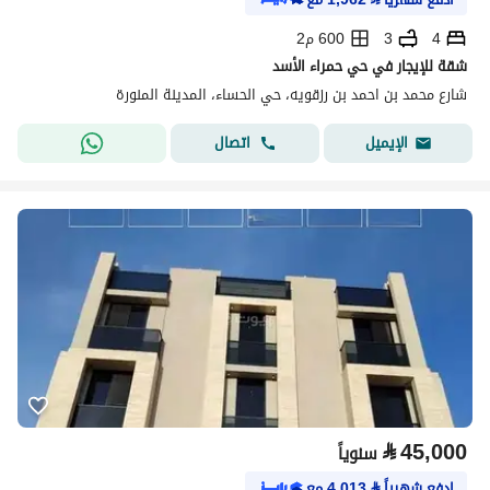
4
3
600 م2
شقة للإيجار في حي حمراء الأسد
شارع محمد بن احمد بن رزقويه، حي الحساء، المدينة المنورة
اتصال
الإيميل
⃁
45,000
سنوياً
ادفع شهرياً
⃁
4,013
مع