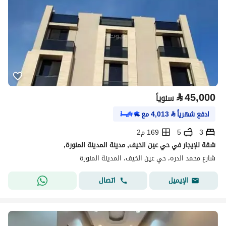
⃁
45,000
سنوياً
ادفع شهرياً
⃁
4,013
مع
3
5
169 م2
شقة للإيجار في حي عين الخيف, مدينة المدينة المنورة,
شارع محمد الدره، حي عين الخيف، المدينة المنورة
اتصال
الإيميل