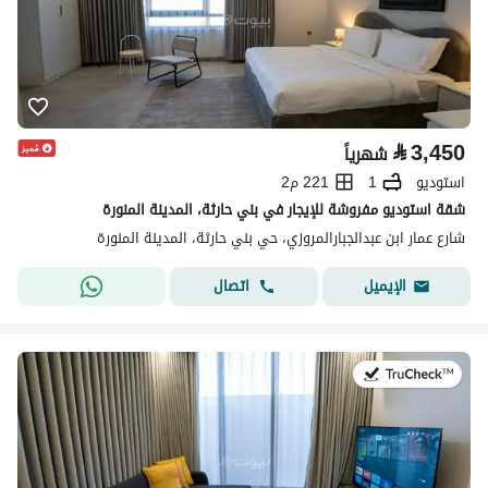
⃁
3,450
شهرياً
استوديو
1
221 م2
شقة استوديو مفروشة للإيجار في بني حارثة، المدينة المنورة
شارع عمار ابن عبدالجبارالمروزي، حي بني حارثة، المدينة المنورة
اتصال
الإيميل
في:19 يوليو 2026