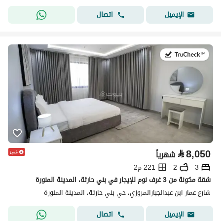
اتصال
الإيميل
في:19 يوليو 2026
⃁
8,050
شهرياً
3
2
221 م2
شقة مكونة من 3 غرف نوم للإيجار في بني حارثة، المدينة المنورة
شارع عمار ابن عبدالجبارالمروزي، حي بني حارثة، المدينة المنورة
اتصال
الإيميل