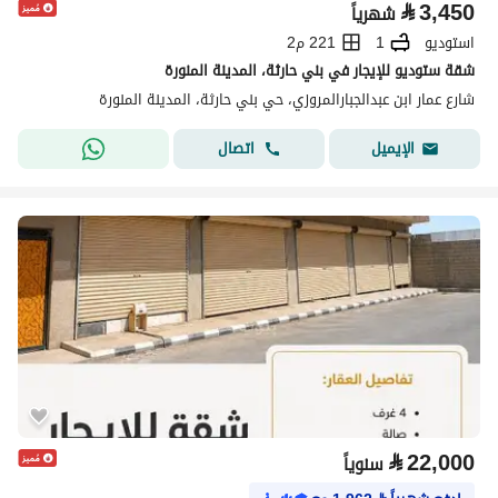
⃁
3,450
شهرياً
استوديو
1
221 م2
شقة ستوديو للإيجار في بني حارثة، المدينة المنورة
شارع عمار ابن عبدالجبارالمروزي، حي بني حارثة، المدينة المنورة
اتصال
الإيميل
⃁
22,000
سنوياً