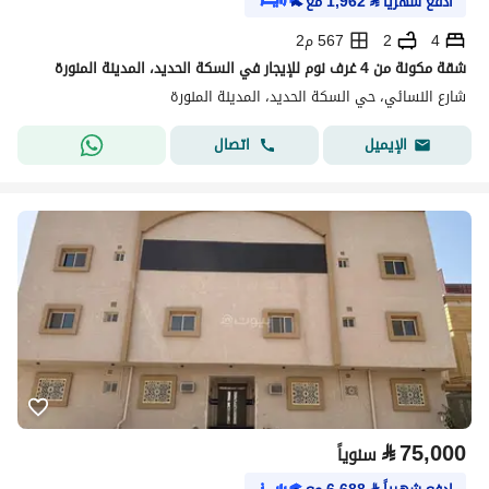
ادفع شهرياً
⃁
1,962
مع
4
2
567 م2
شقة مكونة من 4 غرف نوم للإيجار في السكة الحديد، المدينة المنورة
شارع النسائي، حي السكة الحديد، المدينة المنورة
اتصال
الإيميل
⃁
75,000
سنوياً