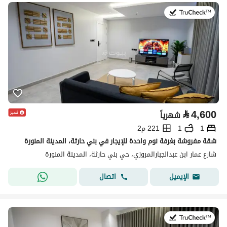
في:19 يوليو 2026
⃁
4,600
شهرياً
1
1
221 م2
شقة مفروشة بغرفة نوم واحدة للإيجار في بني حارثة، المدينة المنورة
شارع عمار ابن عبدالجبارالمروزي، حي بني حارثة، المدينة المنورة
اتصال
الإيميل
في:19 يوليو 2026