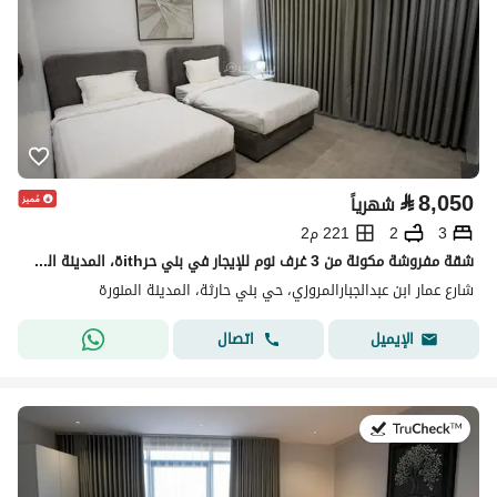
⃁
8,050
شهرياً
3
2
221 م2
شقة مفروشة مكونة من 3 غرف نوم للإيجار في بني حرithة، المدينة المنورة
شارع عمار ابن عبدالجبارالمروزي، حي بني حارثة، المدينة المنورة
اتصال
الإيميل
في:19 يوليو 2026