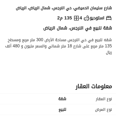
شارع سليمان الحميضي، حي النرجس، شمال الرياض، الرياض
1,480,000
⃁
استوديو
4
135 م2
شقة للبيع في النرجس، شمال الرياض
التفاصيل
معلومات ترخيص الإعلان
حاسبة التمويل
شقه للبيع في حي النرجس مساحة الأرض 300 متر مربع ومسطح 
135 متر مربع على شارع 18 متر شمالي والسعر مليون و 480 ألف 
ريال
مكونة من مدخل مشاركة مع الدور ومجلس رجال ودورة مياه تخدم 
المجلس وصالة ومطبخ راكب ومكيفات راكبة وغرفتين نوم بدورة 
مياه خارجية وغرفة نوم ماستر
معلومات العقار
المميزات تشمل مصعد راكب ويوجد كافة الضمانات ويوجد كافة 
الاوراق
نوع العقار
شقة
نوع العرض
للبيع