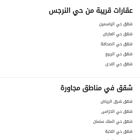
العقار ؟
عقارات قريبة من حي النرجس
مطابقة لكود البناء
Yes
شقق حي الياسمين
السعودي
شقق حي العارض
شقق حي الصحافة
العقار مرهون
لا
شقق حي الربيع
العقار مقيد
لا
شقق حي الندى
رقم الأرض
1706
شقق في مناطق مجاورة
ملاحظات
-
شقق شرق الرياض
حدود العقار/الملكية
شقق حي الخزامى
الشمالي
شقق حي الملك سلمان
الشرقي
شقق حي النخبة