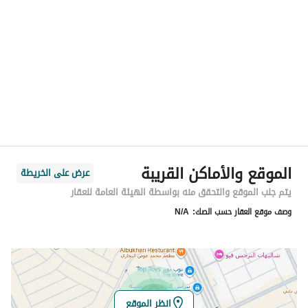
الموقع
المنطقة
منطقة الرياض
المدينة
الرياض
الحي
النرجس
اسم الشارع
سليمان الحميضي
الرمز البريدي
13336
الموقع والأماكن القريبة
عرض على الخريطة
رقم المبنى
7720
يتم جلب الموقع والتحقق منه بواسطة الهيئة العامة للعقار
وصف موقع العقار حسب الصك:
N/A
الرقم الاضافي
3956
خط العرض
24.874781830888477
خط الطول
46.656160781798256
انظر الموقع