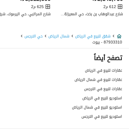
تفاصيل اضافية
612 م2
625 م2
شارع عبدالوهاب بن بخت، حي المعيزلة، شرق الرياض، الرياض
عمر العقار
جديد
عرض الشارع
0
شقق للبيع في الرياض
شمال الرياض
حي النرجس
87933310 - بيوت
رقم المخطط
2737
تصفح أيضاً
رقم صك الملكية
4065927279200003
عقارات للبيع في الرياض
واجهة العقار
-
عقارات للبيع في شمال الرياض
حدود واطوال العقار
-
عقارات للبيع في النرجس
استوديو للبيع في الرياض
الضمانات والمدة
-
استوديو للبيع في شمال الرياض
قنوات الاعلان
منصة مرخصة ،لوحة اعلانية ،منصات التواص
استوديو للبيع في النرجس
هل يوجد اي التزام على
لا