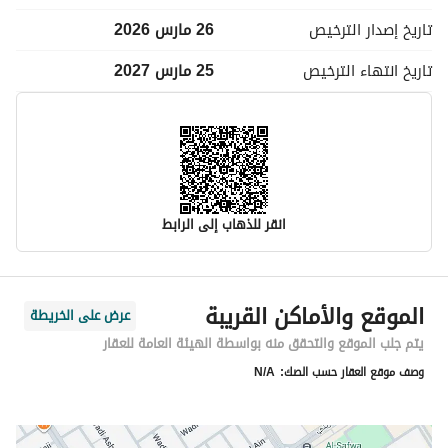
تاريخ إصدار
الترخيص
26 مارس 2026
تاريخ انتهاء
الترخيص
25 مارس 2027
انقر للذهاب إلى الرابط
معلومات مسؤول الإعلان
الموقع والأماكن القريبة
عرض على الخريطة
اسم المسؤول
فيصل يحي عيسى شامي
يتم جلب الموقع والتحقق منه بواسطة الهيئة العامة للعقار
وصف موقع العقار حسب الصك:
N/A
رقم المسؤول
0535821128
الموقع