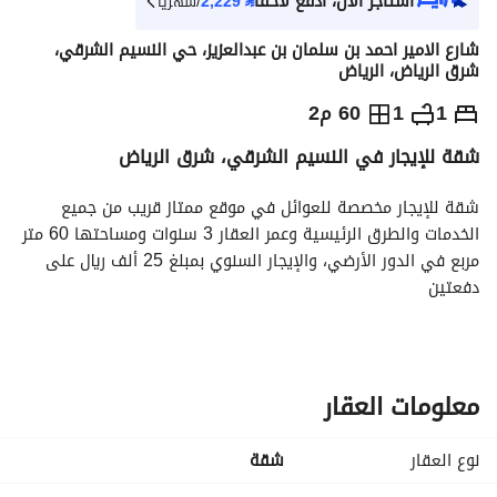
استأجر الآن، ادفع لاحقاً
⃁
2,229
/شهرياً
شارع الامير احمد بن سلمان بن عبدالعزيز، حي النسيم الشرقي،
شرق الرياض، الرياض
⃁
25,000
سنوياً
1
1
60 م2
شقة للإيجار في النسيم الشرقي، شرق الرياض
يص الإعلان
الاماكن القريبة
شقة للإيجار مخصصة للعوائل في موقع ممتاز قريب من جميع 
الخدمات والطرق الرئيسية وعمر العقار 3 سنوات ومساحتها 60 متر 
مربع في الدور الأرضي، والإيجار السنوي بمبلغ 25 ألف ريال على 
دفعتين
مكونة من غرفة نوم وصالة ومطبخ راكب ودورة مياه
المميزات تشمل تشطيب مجدد بالكامل وكاميرات مراقبة لزيادة 
معلومات العقار
الأمان
نوع العقار
شقة