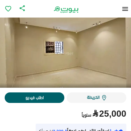
الخريطة
اطلب فيديو
⃁
25,000
سنوياً