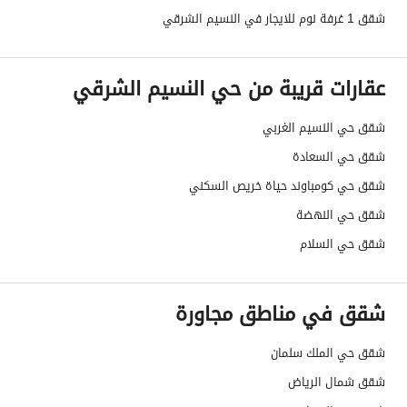
صرف صحي
نعم
شقق 1 غرفة نوم للايجار في النسيم الشرقي
تفاصيل اضافية
عقارات قريبة من حي النسيم الشرقي
عمر العقار
ثلاث سنوات
شقق حي النسيم الغربي
عرض الشارع
0
شقق حي السعادة
رقم المخطط
-
شقق حي كومباوند حياة خريص السكني
شقق حي النهضة
رقم صك الملكية
10532000082
شقق حي السلام
واجهة العقار
-
شقق في مناطق مجاورة
حدود واطوال العقار
-
الضمانات والمدة
-
شقق حي الملك سلمان
شقق شمال الرياض
قنوات الاعلان
منصة مرخصة ،لوحة اعلانية ،منصات التواصل