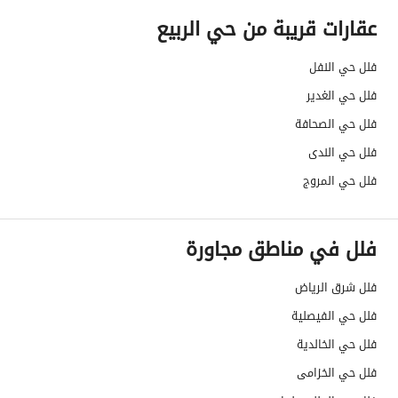
عقارات قريبة من حي الربيع
هل يوجد اي التزام على
لا
العقار ؟
فلل حي النفل
فلل حي الغدير
مطابقة لكود البناء
Yes
فلل حي الصحافة
السعودي
فلل حي الندى
العقار مرهون
لا
فلل حي المروج
العقار مقيد
لا
فلل في مناطق مجاورة
رقم الأرض
2773/1
فلل شرق الرياض
ملاحظات
-
فلل حي الفيصلية
حدود العقار/الملكية
فلل حي الخالدية
فلل حي الخزامى
الشمالي