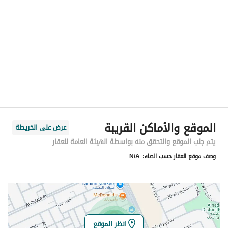
الموقع
المنطقة
منطقة الرياض
المدينة
الرياض
الحي
الربيع
اسم الشارع
الفئ
الرمز البريدي
13316
الموقع والأماكن القريبة
عرض على الخريطة
رقم المبنى
4178
يتم جلب الموقع والتحقق منه بواسطة الهيئة العامة للعقار
وصف موقع العقار حسب الصك:
N/A
الرقم الاضافي
7448
خط العرض
24.799280555810647
خط الطول
46.673464648737294
انظر الموقع