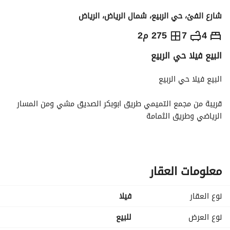
شارع الفئ، حي الربيع، شمال الرياض، الرياض
2,600,000
⃁
4
7
275 م2
البيع فيلا حي الربيع
التفاصيل
معلومات ترخيص الإعلان
حاسبة التمويل
البيع فيلا حي الربيع
قريبة من مجمع التميمي طريق ابوبكر الصديق مشي ومن المسار
الرياضي وطريق الثمامة
موجرة عقد باقي سنتين ونص مجموع الايجار ٢٦٠ الف يعني السنة 
١٣٠
انا اخذت الايحار قبل شهر
معلومات العقار
عمر العقار ١٤ سنة
المساحة ٢٧٦ متر
نوع العقار
فیلا
الشارع ١٥متر
الوجهه الشماليه
نوع العرض
للبيع