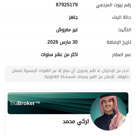
رقم بيوت المرجعي
87925179
الدور الارضي
مدخل سيارة جلسة خلفية ملحق خارجي مدخل رئيسي
حالة البناء
جاهز
مطبخ كبير
مجلس بدورة مياة خاصة
التأثيث
غير مفروش
ومقلط
وصالة بدورة مياة
تاريخ الإضافة
30 مارس 2026
ومدخل ثاني للفلة من الصالة
عمر العقار
اكثر من عشر سنوات
٤ غرف نوم ماستنرز
وصالة
سطح +غرفة خادمة +ودورة مياة وغرفة غسيل
احذر من الإحتيال، لا تقم بتحويل أي مبلغ إلا عبر القنوات الرسمية لضمان
حقوقك .الإعلان عن الغير يعرضك للمساءلة القانونية.
البيع ٢مليون ٦٠٠الف
مباشر مع المالك
Tru
Broker
™
https://maps. app. goo. gl/m3WyibbBJgmEMmek6?
g_st=iw
تركي محمد