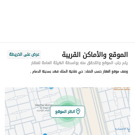
المدينة
الدمام
الحي
ضاحية الملك فهد
اسم الشارع
طلحة ابن مالك
الرمز البريدي
32514
الموقع والأماكن القريبة
عرض على الخريطة
رقم المبنى
5038
يتم جلب الموقع والتحقق منه بواسطة الهيئة العامة للعقار
وصف موقع العقار حسب الصك:
حي ضاحية الملك فهد بمدينة الدمام .
الرقم الاضافي
7652
خط العرض
26.4214448649783
خط الطول
49.988612575844
انظر الموقع
تفاصيل العقار