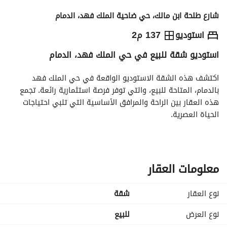
شارع طلحة ابن مالك، حي ضاحية الملك فهد، الدمام
400,000
⃁
استوديو
137 م2
استوديو شقة للبيع في حي الملك فهد، الدمام
التفاصيل
معلومات ترخيص الإعلان
حاسبة التمويل
اكتشف هذه الشقة الاستوديو الواقعة في حي الملك فهد 
بالدمام، المتاحة للبيع، والتي توفر فرصة استثمارية رائعة. تجمع 
هذه العقار بين الراحة والمرافق الأساسية التي تلبي احتياجات 
الحياة العصرية. 
المميزات الرئيسية:
- نوع العقار: شقة
- الغرض: للبيع
معلومات العقار
- الموقع: حي الملك فهد، الدمام
- السعر الإجمالي: 400,000 ريال سعودي
نوع العقار
شقة
- مؤثثة: لا
- عدد الغرف: استوديو (0 غرفة)
نوع العرض
للبيع
- الحمامات: 0