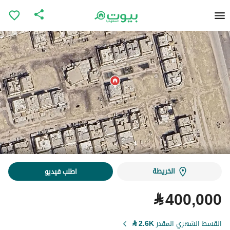
الخريطة
اطلب فيديو
⃁
400,000
القسط الشهري المقدر
2.6K
⃁