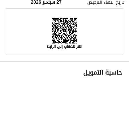
تاريخ انتهاء
الترخيص
27 سبتمبر 2026
انقر للذهاب إلى الرابط
معلومات مسؤول الإعلان
حاسبة التمويل
اسم المسؤول
تركي بن حمد بن سعد القحطاني
رقم المسؤول
0582566565
الموقع
المنطقة
المنطقة الشرقية