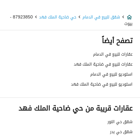
عمر العقار
اربع سنوات
عرض الشارع
0
شقق للبيع في الدمام
حي ضاحية الملك فهد
87923850 -
بيوت
رقم المخطط
1 / 294
تصفح أيضاً
رقم صك الملكية
394051006263
عقارات للبيع في الدمام
واجهة العقار
شمالية شرقية
عقارات للبيع في ضاحية الملك فهد
حدود واطوال العقار
-
استوديو للبيع في الدمام
استوديو للبيع في ضاحية الملك فهد
الضمانات والمدة
-
قنوات الاعلان
منصة مرخصة ،لوحة اعلانية ،منصات التواص
عقارات قريبة من حي ضاحية الملك فهد
هل يوجد اي التزام على
لا توجد
شقق حي النور
العقار ؟
شقق حي بدر
مطابقة لكود البناء
-