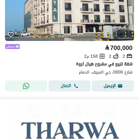
⃁
700,000
2
2
158 م2
شقة للبيع في مشروع هيال ثروة
شارع 0000، حي السيف، الدمام
اتصال
الإيميل