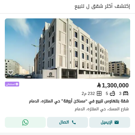
إكتشف أكثر شقق ل للبيع
⃁
1,300,000
3
5
232 م2
شقة بنتهاوس للبيع في “مساكن أروقة” حي المنتزه، الدمام
شارع المسك، حي المنتزه، الدمام
اتصال
الإيميل