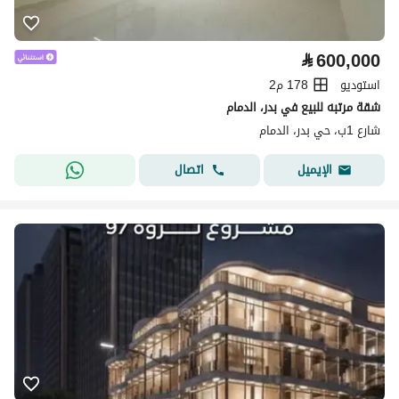
⃁
600,000
استوديو
178 م2
شقة مرتبه للبيع في بدر، الدمام
شارع 1ب، حي بدر، الدمام
اتصال
الإيميل