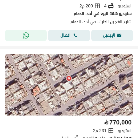
استوديو
4
200 م2
ستوديو شقة للبيع في أحد، الدمام
شارع نافع بن الحارث، حي أحد، الدمام
اتصال
الإيميل
⃁
770,000
استوديو
231 م2