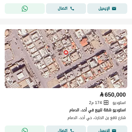
اتصال
الإيميل
⃁
650,000
استوديو
174 م2
استوديو شقة للبيع في أحد، الدمام
شارع نافع بن الحارث، حي أحد، الدمام
اتصال
الإيميل