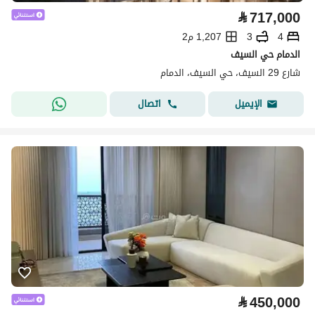
⃁
717,000
4
3
1,207 م2
الدمام حي السيف
شارع 29 السيف، حي السيف، الدمام
اتصال
الإيميل
⃁
450,000