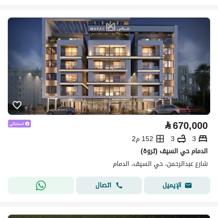
⃁
670,000
3
3
152 م2
الدمام حي السيف (ثروة)
شارع عبدالرحمن، حي السيف، الدمام
اتصال
الإيميل