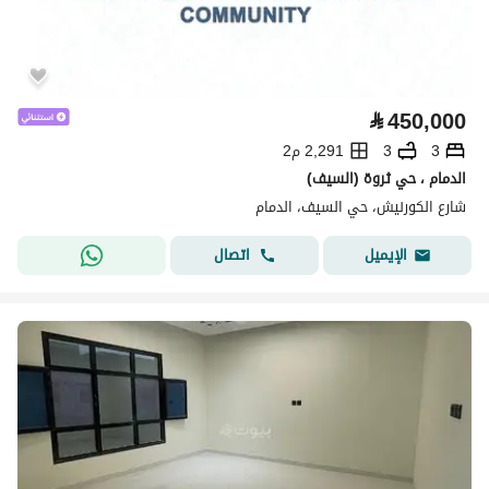
⃁
450,000
3
3
2,291 م2
الدمام ، حي ثروة (السيف)
شارع الكورنيش، حي السيف، الدمام
اتصال
الإيميل