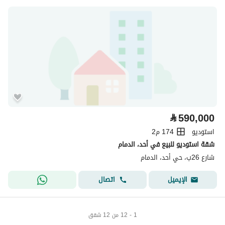
⃁
590,000
استوديو
174 م2
شقة استوديو للبيع في أحد، الدمام
شارع 26ب، حي أحد، الدمام
اتصال
الإيميل
1 - 12 من 12 شقق