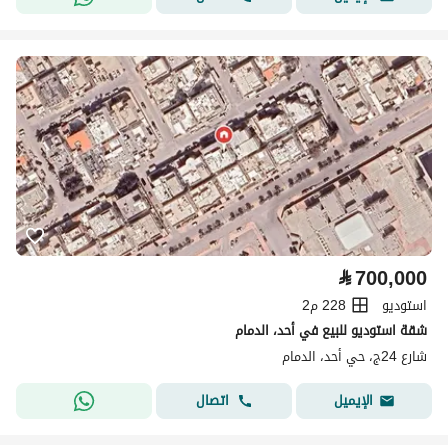
⃁
700,000
استوديو
228 م2
شقة استوديو للبيع في أحد، الدمام
شارع 24ج، حي أحد، الدمام
اتصال
الإيميل