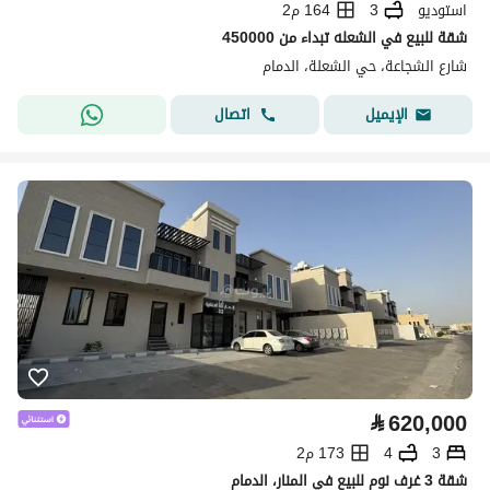
استوديو
3
164 م2
شقة للبيع في الشعله تبداء من 450000
شارع الشجاعة، حي الشعلة، الدمام
اتصال
الإيميل
⃁
620,000
3
4
173 م2
شقة 3 غرف نوم للبيع في المنار، الدمام