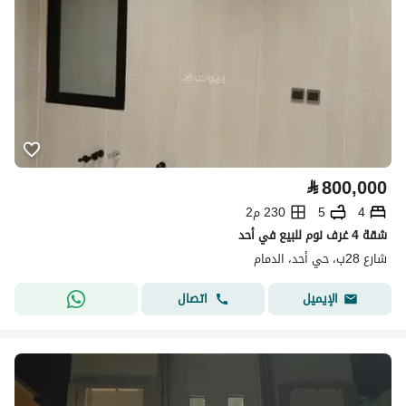
⃁
800,000
4
5
230 م2
شقة 4 غرف نوم للبيع في أحد
شارع 28ب، حي أحد، الدمام
اتصال
الإيميل