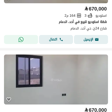
⃁
670,000
استوديو
3
164 م2
شقة استوديو للبيع في أحد، الدمام
شارع 24ج، حي أحد، الدمام
اتصال
الإيميل
⃁
670,000