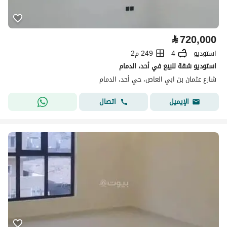
⃁
720,000
استوديو
4
249 م2
استوديو شقة للبيع في أحد، الدمام
شارع عثمان بن ابي العاص، حي أحد، الدمام
اتصال
الإيميل