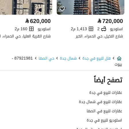
كهرباء
نعم
⃁
620,000
⃁
720,000
صرف صحي
نعم
استوديو
2
1,413 م2
استوديو
160 م2
شارع النخيل، حي الحمراء، الخبر
شارع القرية العليا، حي الحمراء، ال
هاتف
نعم
الياف ضوئية
نعم
فلل للبيع في جدة
شمال جدة
حي الصفا
87921981 -
بيوت
تفاصيل اضافية
تصفح أيضاً
عمر العقار
اقل من سنة
عقارات للبيع في جدة
عرض الشارع
15
عقارات للبيع في شمال جدة
رقم المخطط
3 / 365 / ع
عقارات للبيع في الصفا
استوديو للبيع في جدة
رقم صك الملكية
860002908029