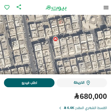
الخريطة
اطلب فيديو
⃁
680,000
القسط الشهري المقدر
4.4K
⃁