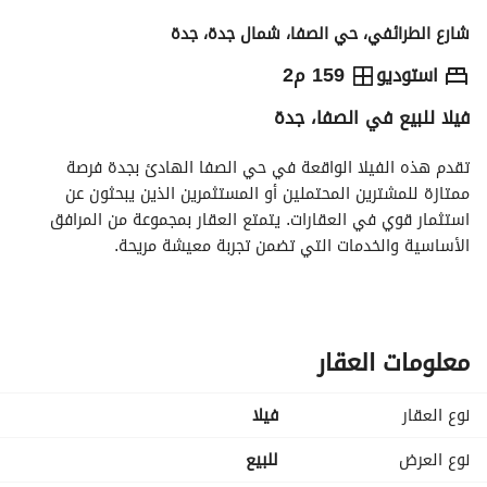
شارع الطرائفي، حي الصفا، شمال جدة، جدة
680,000
⃁
استوديو
159 م2
فيلا للبيع في الصفا، جدة
التفاصيل
معلومات ترخيص الإعلان
حاسبة التمويل
تقدم هذه الفيلا الواقعة في حي الصفا الهادئ بجدة فرصة 
ممتازة للمشترين المحتملين أو المستثمرين الذين يبحثون عن 
استثمار قوي في العقارات. يتمتع العقار بمجموعة من المرافق 
الأساسية والخدمات التي تضمن تجربة معيشة مريحة. 
- **نوع العقار**: فيلا
- **الغرض**: للبيع
- **السعر**: 680,000 ريال سعودي
معلومات العقار
- **غرف النوم**: 0 (استوديو)
- **الحمامات**: 0
نوع العقار
فیلا
- **مفروشة**: لا
نوع العرض
للبيع
**الميزات الرئيسية**: