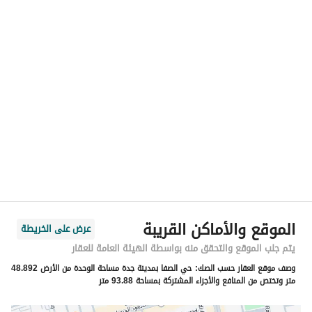
رقم المسؤول
0555767336
الموقع
المنطقة
منطقة مكة المكرمة
المدينة
جدة
الحي
الصفا
اسم الشارع
الطرائفي
الرمز البريدي
23451
الموقع والأماكن القريبة
عرض على الخريطة
رقم المبنى
2867
يتم جلب الموقع والتحقق منه بواسطة الهيئة العامة للعقار
وصف موقع العقار حسب الصك:
حي الصفا بمدينة جدة مساحة الوحدة من الأرض 48.892
الرقم الاضافي
7116
متر وتختص من المنافع والأجزاء المشتركة بمساحة 93.88 متر
خط العرض
21.572249992332456