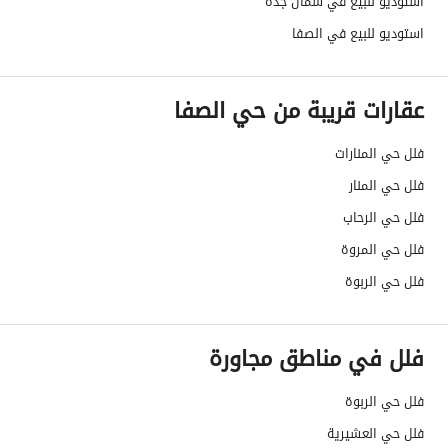
استوديو للبيع في شمال جدة
واجهة العقار
شمالية غربية
استوديو للبيع في الصفا
حدود واطوال العقار
-
عقارات قريبة من حي الصفا
الضمانات والمدة
جديد
فلل حي المنارات
قنوات الاعلان
منصة مرخصة ،لوحة اعلانية ،منصات التواصل
فلل حي المنار
هل يوجد اي التزام على
مرهون للبنك
فلل حي الرحاب
العقار ؟
فلل حي المروة
مطابقة لكود البناء
Yes
فلل حي الربوة
السعودي
فلل في مناطق مجاورة
العقار مرهون
نعم
فلل حي الربوة
العقار مقيد
لا
فلل حي العشيرية