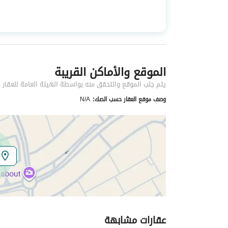
استخدام العقار
-
نوع العقار
فلل
الموقع والأماكن القريبة
خدمات العقار
يتم جلب الموقع والتحقق منه بواسطة الهيئة العامة للعقار
كهرباء
نعم
وصف موقع العقار حسب الصك:
N/A
صرف صحي
نعم
تفاصيل اضافية
عمر العقار
جديد
عرض الشارع
25
عقارات مشابهة
رقم المخطط
ش د 845