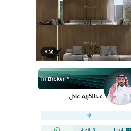
9
Tru
Broker
™
عبدالكريم عادل
الإيميل
اتصال