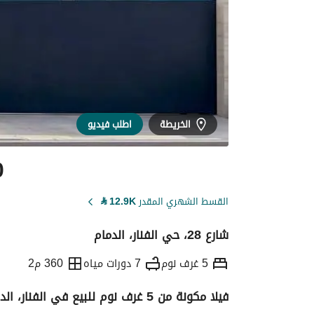
الخريطة
اطلب فيديو
0
القسط الشهري المقدر
12.9K
⃁
شارع 28، حي الفنار، الدمام
5 غرف نوم
7 دورات مياه
360 م2
فيلا مكونة من 5 غرف نوم للبيع في الفنار، الدمام
التفاصيل
معلومات ترخيص الإعلان
حاسبة ا