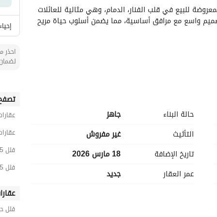
اكتشف هذه الفيلا الرائعة المكونة من 5 غرف نوم المعروضة للبيع في قلب الفنار، الدمام، وهي مثالية للعائلات 
التي تبحث عن الراحة والأناقة. تمتاز هذه الملكية بتصميم واسع مع مرافق أساسية، مما يضمن أسلوب حياة مريح 
إحياء
احذر من
لضمان 
وفقًا لذوقك الشخصي. 
تصفح 
حالة البناء
جاهز
عقارات
يه. 
عقارات
التأثيث
غير مفروش
لمنزل. 
فلل 5 غرف نوم للبيع في الدمام
تاريخ الإضافة
18 مارس 2026
ة احتياجاتك اليومية. 
لنظافة والصحة. 
فلل 5 غرف نوم للبيع في الفنار
عمر العقار
جديد
ضافية. 
مما يضمن بقاء الملكية جافة وآمنة. 
عقارا
فلل ح
تقدم هذه الفيلا فرصة ممتازة للمشترين لأول مرة أو لأولئك الذين يتطلعون للاستثمار في حي ملائم للعائلات مع 