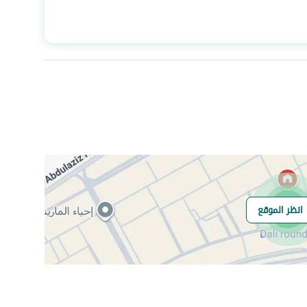
المساحة
360
عدد الغرف
4
هاتف
نعم
انظر الموقع
هل يوجد اي التزام
لا
على العقار ؟
مطابقة لكود البناء
-