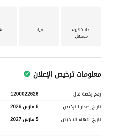
التسوق والحدائق، مما يعزز سهولة العيش اليومي. 
عداد كهرباء
مياه
ه
واستعد لاتخاذ الخطوة الأولى نحو جعل هذه الملكية من
مستقل
معلومات ترخيص الإعلان
رقم رخصة
فال
1200022626
تاريخ إصدار
الترخيص
6 مارس 2026
تاريخ انتهاء
الترخيص
5 مارس 2027
معلومات مسؤول الإعلان