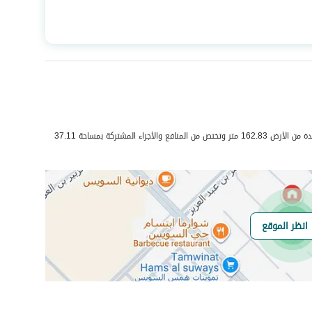
المساحة
297.71
عدد الغرف
6
هاتف
نعم
حي الرحاب 2 بمدينة جيزان مساحة الوحدة من الأرض 162.83 متر وتختص من المنافع والأجزاء المشتركة بمساحة 37.11
الياف ضوئية
نعم
انظر الموقع
هل يوجد اي التزام
لايوجد
على العقار ؟
مطابقة لكود البناء
-