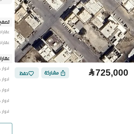
تصفح 
عقارات
عقارات
عقارا
ادوار 
⃁
725,000
مشاركة
حفظ
ادوار 
ادوار 
ادوار 
ادوار 
لتمويل
الموقع والأماكن القريبة