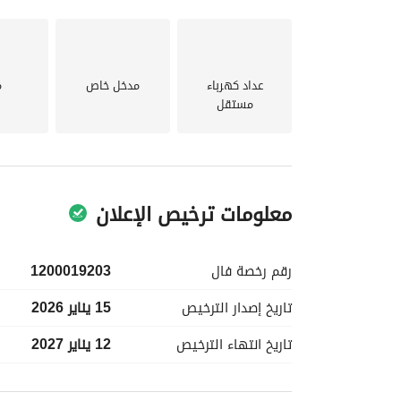
متكاملة للاستخدام الشخصي أو التجاري. 
المستقبلي في الرحاب 3!
عداد كهرباء
مدخل خاص
م
مستقل
معلومات ترخيص الإعلان
رقم رخصة
فال
1200019203
تاريخ إصدار
الترخيص
15 يناير 2026
تاريخ انتهاء
الترخيص
12 يناير 2027
معلومات مسؤول الإعلان