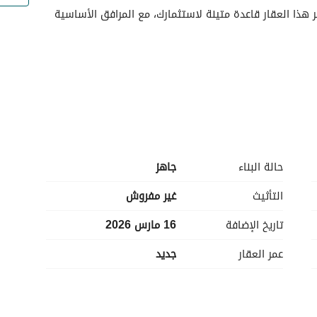
اكتشف فرصة لامتلاك طابق في الرحاب 3، جازان. يوفر هذا العقار قاعدة متينة لاستثمارك، مع المرافق الأساسية 
حالة البناء
جاهز
ة. 
التأثيث
غير مفروش
تاريخ الإضافة
16 مارس 2026
 والصيانة. 
للتواصل. 
عمر العقار
جديد
هذا العقار غير مفروش، مما يتيح لك تخصيص المساحة وفقًا لتفضيلاتك. يعد ملكية طابق في هذا المنطقة 
المتطورة في جازان فرصة استثمارية فريدة. تم تصميم المرافق المقدمة لتلبية الاحتياجات اليومية، مما يخلق بيئة 