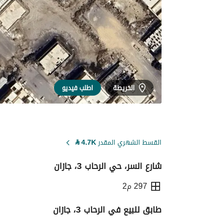
الخريطة
اطلب فيديو
القسط الشهري المقدر
4.7K
⃁
شارع السر، حي الرحاب 3، جازان
297 م2
طابق للبيع في الرحاب 3، جازان
التفاصيل
معلومات ترخيص الإعلان
حاسبة ا