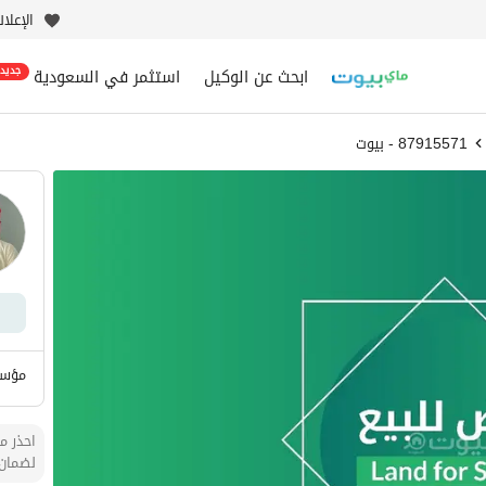
الإعلا
ابحث عن الوكيل
استثمر في السعودية
جديد
87915571 - بيوت
مؤسس
احذر من
لضمان 