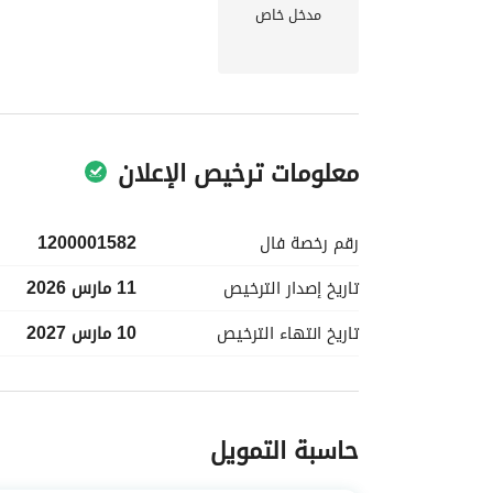
حسب احتياجاتك. 
مدخل خاص
الأرض السكنية واتخذ الخطوة الأولى نحو بناء مستقبل
معلومات ترخيص الإعلان
رقم رخصة
فال
1200001582
تاريخ إصدار
الترخيص
11 مارس 2026
تاريخ انتهاء
الترخيص
10 مارس 2027
معلومات مسؤول الإعلان
حاسبة التمويل
اسم المسؤول
عبدالعزيز فطيس بن عبدالرحمن 