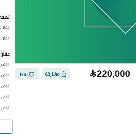
تصفح 
عقارات
عقارات
عقارا
اراضي
⃁
220,000
مشاركة
حفظ
اراضي
اراضي
اراضي
اراضي 
لتمويل
الموقع والأماكن القريبة