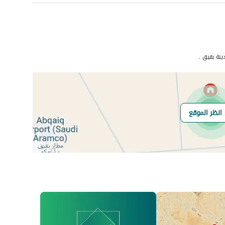
عدد الغرف
-
نة بقيق .
انظر الموقع
هل يوجد اي التزام
لا
على العقار ؟
مطابقة لكود البناء
-
السعودي
العقار مرهون
لا
العقار مقيد
لا