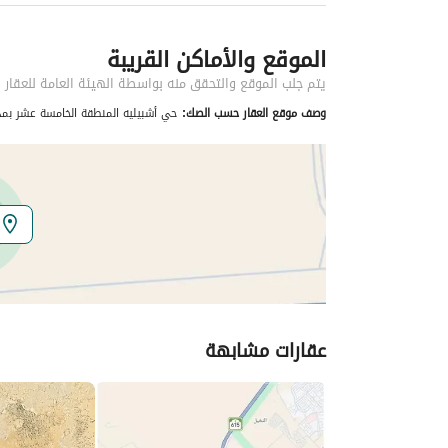
نوع العقار
اراضي سكنية
الموقع والأماكن القريبة
خدمات العقار
يتم جلب الموقع والتحقق منه بواسطة الهيئة العامة للعقار
الياف ضوئية
نعم
وصف موقع العقار حسب الصك:
حي أشبيليه المنطقة الخامسة عشر بمدي
تفاصيل اضافية
عمر العقار
-
عرض الشارع
20
رقم المخطط
12 / 16
عقارات مشابهة
رقم صك الملكية
318711000824
واجهة العقار
جنوبية
حدود واطوال العقار
-