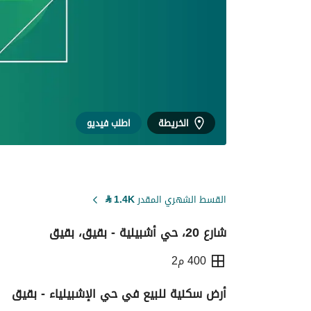
الخريطة
اطلب فيديو
القسط الشهري المقدر
1.4K
⃁
شارع 20، حي أشبيلية - بقيق، بقيق
400 م2
أرض سكنية للبيع في حي الإشبيلياء - بقيق
التفاصيل
معلومات ترخيص الإعلان
حاسبة ا