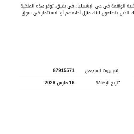
اكتشف فرصة استثمارية ممتازة مع هذه الأرض السكنية الواقعة في حي الإشبيلياء في بقيق. توفر هذه الملكية 
موقعًا رئيسيًا للتطوير المستقبلي وهي مثالية لأولئك الذين يتطلعون لبناء منزل أحلامهم أو الاستثمار في سوق 
رقم بيوت المرجعي
87915571
تاريخ الإضافة
16 مارس 2026
تتمتع هذه الأرض السكنية بموقع محاط بالمرافق والخدمات الأساسية، مما يجعلها خيارًا مثاليًا للعائلات والأفراد 
الذين يسعون إلى بيئة معيشية هادئة مع إمكانية الوصول السهل إلى الخدمات الضرورية. يضم الحي مجموعة 
 يساهم في نمط حياة مريح. 
يوفر الاستثمار في حي الإشبيلياء إمكانية تقدير قيمة العقارات نظرًا للبنية التحتية المتطورة وخدمات المجتمع في 
المنطقة. سواء كنتBuilder أو مشتريًا شخصيًا، تقدم هذه الأرض الفرصة المثالية لإنشاء مساحة معيشة مصممة 