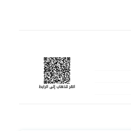
لا تفوت فرصة تأمين قطعة قيمة من العقارات في هذا الحي المتنامي. اتصل بنا اليوم لمعرفة المزيد حول هذه 
ك.
انقر للذهاب إلى الرابط
ال منشره
رقم المسؤول
0549743555