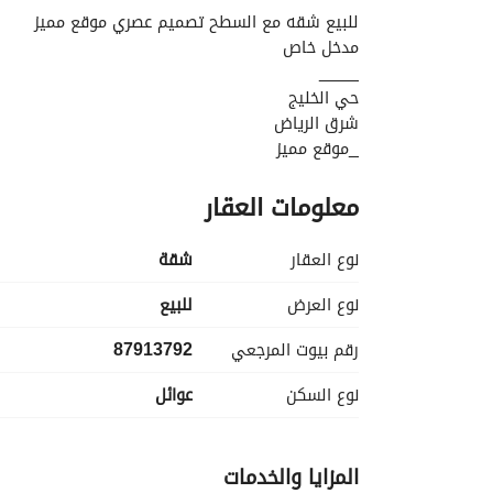
‏للبيع شقه مع السطح تصميم عصري موقع مميز
مدخل خاص
____
‏حي الخليج
معلومات العقار
مساحه 120م
نوع العقار
شقة
نوع العرض
للبيع
رقم بيوت المرجعي
87913792
نوع السكن
عوائل
_استقلال تام من مياه وكهرباء
_جاهزيه العقار
_يقبل بنك او كاش
المزايا والخدمات