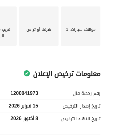
_____شقه مع السطح _____
_مدخل خاص
مواقف سيارات
: 1
شرفة أو تراس
قريب 
_باركن سياره خارجي خاص
الر
_مطبخ
معلومات ترخيص الإعلان
_جناح نوم رئيسي
_غرفة نوم علي دورة مياه
____________________
رقم رخصة
فال
1200041973
تاريخ إصدار
الترخيص
15 فبراير 2026
__________________
تاريخ انتهاء
الترخيص
8 أكتوبر 2026
معلومات مسؤول الإعلان