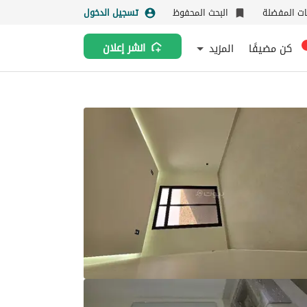
نات المفضلة
البحث المحفوظ
تسجيل الدخول
كن مضيفًا
المزيد
انشر إعلان