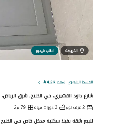
الخريطة
اطلب فيديو
القسط الشهري المقدر
4.2K
⃁
شارع داود القشيري، حي الخليج، شرق الرياض، 
2 غرف نوم
3 دورات مياه
79 م2
للبيع شقه بفيلا سكنيه مدخل خاص حي الخليج
التفاصيل
معلومات ترخيص الإعلان
حاسبة ا