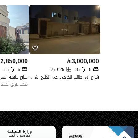
واجهة العقار
-
حدود واطوال العقار
-
الضمانات والمدة
-
قنوات الاعلان
منصة مرخصة ،لوحة اعلانية ،أخر
2,850,000
⃁
3,000,000
حدود العقار/الملكية
5
3
625 م2
5
5
شارع أبي طالب الكرخي، حي الخليج، شرق الرياض، الرياض
الشمالي
مكتب طريق الاسكا
الشرقي
الغربي
الجنوبي