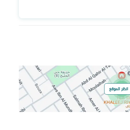
المساحة
79.75
عدد الغرف
3
انظر الموقع
هل يوجد اي التزام
لا
على العقار ؟
مطابقة لكود البناء
Yes
السعودي