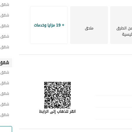
شقق ح
شقق ح
+ 19 مزايا وخدمات
شقق ح
من الطرق
ملحق
ئيسية
شقق ح
شقق ح
شقق 
شقق ح
شقق ح
شقق 
شقق ش
انقر للذهاب إلى الرابط
شقق ح