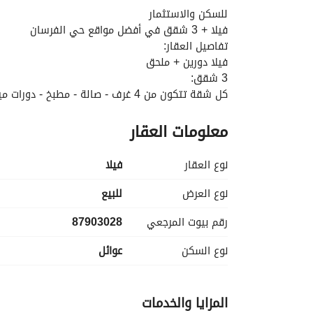
للسكن والاستثمار
فيلا + 3 شقق في أفضل مواقع حي الفرسان
تفاصيل العقار:
فيلا دورين + ملحق
3 شقق:
كل شقة تتكون من 4 غرف - صالة - مطبخ - دورات مياه
مناسب للسكن والاستثمار في موقع مميز
معلومات العقار
نوع العقار
فیلا
نوع العرض
للبيع
رقم بيوت المرجعي
87903028
نوع السكن
عوائل
المزايا والخدمات