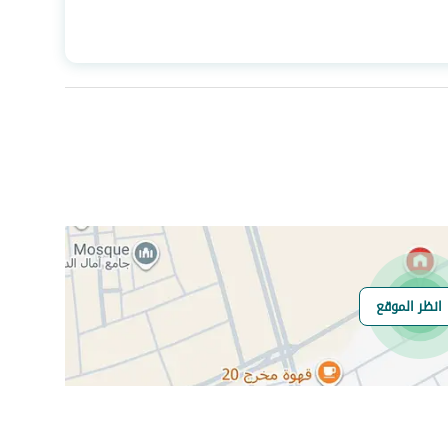
المساحة
805
عدد الغرف
15
صرف صحي
نعم
انظر الموقع
هل يوجد اي التزام
لايوجد
على العقار ؟
مطابقة لكود البناء
-
السعودي