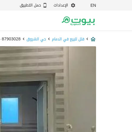
الإعدادات
حمل التطبيق
EN
فلل للبيع في الدمام
حي الشروق
87903028 - بيوت