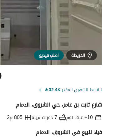
الخريطة
اطلب فيديو
0
القسط الشهري المقدر
32.4K
⃁
شارع ثابت بن عامر، حي الشروق، الدمام
10+ غرف نوم
7 دورات مياه
805 م2
فيلا للبيع في الشروق، الدمام
التفاصيل
معلومات ترخيص الإعلان
حاسبة ا