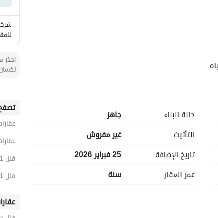
شركة 
للمقا
احذر من
لضمان 
تصفح 
حالة البناء
جاهز
عقارات
التأثيث
غير مفروش
عقارات
تاريخ الإضافة
25 فبراير 2026
فلل 11 غرف نوم للبيع في الدمام
عمر العقار
سنة
فلل 11 غرف نوم للبيع في الشروق
عقارا
فلل حي