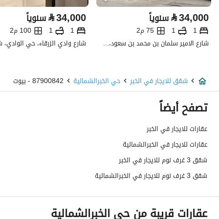
⃁
34,000
⃁
34,000
سنوياً
سنوياً
نوع الإعلان
للإيجار
1
1
75 م2
1
1
100 م2
استخدام العقار
-
شارع الامير سلمان بن محمد بن سعود، حي الصحافة، شمال الرياض، الرياض
نوع العقار
شقق
شقق للايجار في الخبر
حي الخبرالشمالية
87900842 - بيوت
السعر
36000
تصفح أيضاً
المساحة
302.25
عقارات للايجار في الخبر
عدد الغرف
3
عقارات للايجار في الخبرالشمالية
خدمات العقار
شقق 3 غرف نوم للايجار في الخبر
شقق 3 غرف نوم للايجار في الخبرالشمالية
كهرباء
نعم
صرف صحي
نعم
عقارات قريبة من حي الخبرالشمالية