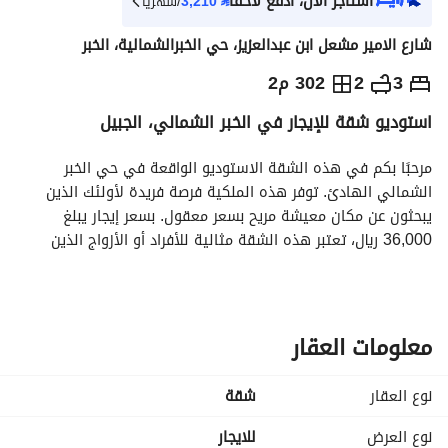
استأجر الآن، ادفع لاحقاً
⃁
3,210
/شهرياً
شارع الامير مشعل ابن عبدالعزيز، حي الخبرالشمالية، الخبر
⃁
36,000
سنوياً
3
2
302 م2
استوديو شقة للإيجار في الخبر الشمالي، الجبيل
يص الإعلان
الاماكن القريبة
مرحبًا بكم في هذه الشقة الاستوديو الواقعة في حي الخبر 
الشمالي الهادئ. توفر هذه الملكية فرصة فريدة لأولئك الذين 
يبحثون عن مكان معيشة مريح بسعر معقول. بسعر إيجار يبلغ 
36,000 ريال، تعتبر هذه الشقة مثالية للأفراد أو الأزواج الذين 
يبحثون عن مكان مناسب ومريح ليكون منزلهم. 
**مميزات العقار:**
- **النوع:** شقة استوديو
معلومات العقار
- **الغرض:** للإيجار
- **الموقع:** الخبر الشمالي، الجبيل
نوع العقار
شقة
- **السعر:** 36,000 ريال في السنة
- **الأثاث:** غير مفروش
نوع العرض
للايجار