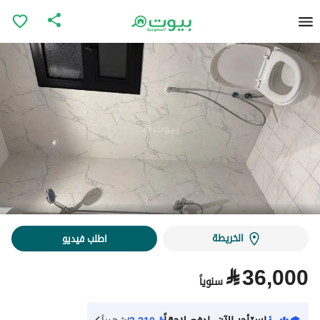
الخريطة
اطلب فيديو
⃁
36,000
سنوياً