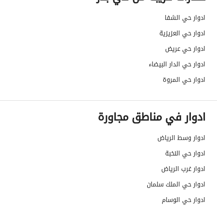
حدود واطوال العقار
-
ادوار حي الشفا
الضمانات والمدة
-
ادوار حي العزيزية
قنوات الاعلان
منصة مرخصة ،لوحة اعلانية ،منصات التواص
ادوار حي عريض
ادوار حي الدار البيضاء
هل يوجد اي التزام على
لا يوجد
ادوار حي المروة
العقار ؟
مطابقة لكود البناء
Yes
ادوار في مناطق مجاورة
السعودي
ادوار وسط الرياض
العقار مرهون
لا
ادوار حي النخبة
العقار مقيد
لا
ادوار غرب الرياض
ادوار حي الملك سلمان
رقم الأرض
845
ادوار حي الوسام
ملاحظات
-