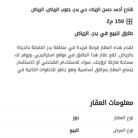
شارع أحمد حسن الزيات، حي بدر، جنوب الرياض، الرياض
650,000
⃁
150 م2
طابق للبيع في بدر، الرياض
التفاصيل
معلومات ترخيص الإعلان
حاسبة التمويل
تقدم هذه العقار فرصة فريدة في منطقة بدر النابضة بالحياة 
بالرياض. تقع عقار هذا الطابق في موقع استراتيجي، ويوفر لك 
مساحة فارغة لرؤيتك، سواء للاستخدام الشخصي أو كاستثمار. 
يتمتع العقار بمرافق أساسية وهو جاهز للخطوات التالية في 
التطوير. 
الميزات الرئيسية:
- **نوع العقار**: طابق
معلومات العقار
- **السعر**: 650,000 ريال سعودي
- **الموقع**: بدر، الرياض
نوع العقار
دور
- **الأثاث**: لا، هذا العقار غير مفروش، مما يتيح لك تخصيصه 
حسب ذوقك. 
نوع العرض
للبيع