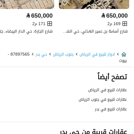
كهرباء
نعم
⃁
650,000
⃁
650,000
صرف صحي
نعم
169 م2
171 م2
شارع أسامة بن عمير الهذلي، حي الشفا، جنوب الرياض، الرياض
هاتف
نعم
تفاصيل اضافية
ادوار للبيع في الرياض
جنوب الرياض
حي بدر
87897565 -
بيوت
عمر العقار
جديد
تصفح أيضاً
عرض الشارع
0
عقارات للبيع في الرياض
رقم المخطط
2003/د
عقارات للبيع في جنوب الرياض
رقم صك الملكية
1136365330300001
عقارات للبيع في بدر
واجهة العقار
-
عقارات قريبة من حي بدر