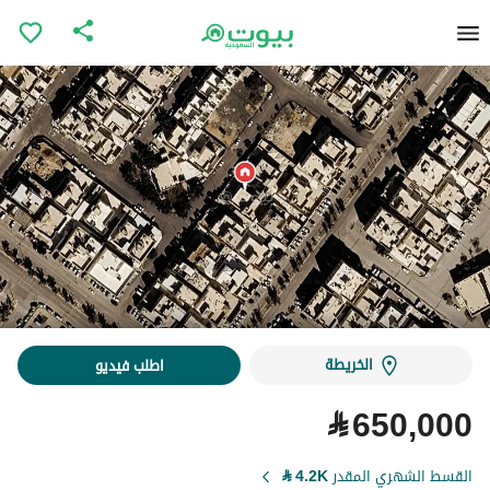
الخريطة
اطلب فيديو
⃁
650,000
القسط الشهري المقدر
4.2K
⃁