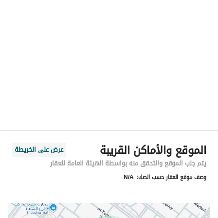
الموقع
المنطقة
منطقة الرياض
المدينة
الرياض
الحي
بدر
اسم الشارع
أحمد حسن الزيات
الرمز البريدي
14724
الموقع والأماكن القريبة
عرض على الخريطة
رقم المبنى
7261
يتم جلب الموقع والتحقق منه بواسطة الهيئة العامة للعقار
وصف موقع العقار حسب الصك:
N/A
الرقم الاضافي
3988
خط العرض
24.539837444773948