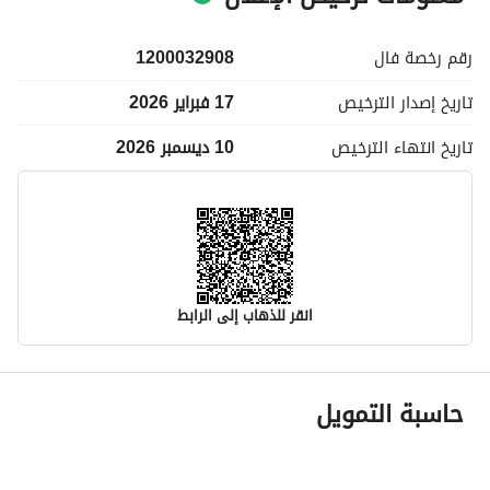
رقم رخصة
فال
1200032908
تاريخ إصدار
الترخيص
17 فبراير 2026
تاريخ انتهاء
الترخيص
10 ديسمبر 2026
انقر للذهاب إلى الرابط
معلومات مسؤول الإعلان
حاسبة التمويل
اسم المسؤول
ورده علي احمد الناشري
رقم المسؤول
0570221620