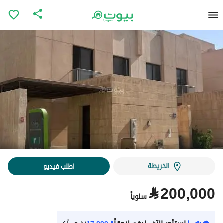
الخريطة
اطلب فيديو
⃁
200,000
سنوياً