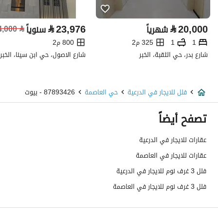
تفاصيل العقار
⃁
23,976
⃁
20,000
شهرياً
سنوياً
⃁
4,000
نوع الإعلان
للإيجار
1
1
325 م2
800 م2
استخدام العقار
شارع بدر، حي الثقبة، الخبر
-
شارع الاصول، حي ابن سينا، الخبر
نوع العقار
فلل
فلل للايجار في الدرعية
حي العاصمة
87893426 - بيوت
السعر
200000
تصفح أيضاً
المساحة
230.51
عقارات للايجار في الدرعية
عدد الغرف
3
عقارات للايجار في العاصمة
خدمات العقار
فلل 3 غرف نوم للايجار في الدرعية
فلل 3 غرف نوم للايجار في العاصمة
كهرباء
نعم