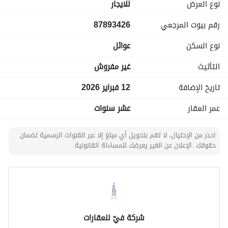
غرفة سائق
نوع العرض
للايجار
مدخل سيارة خاص
رقم بيوت المرجعي
87893426
المرافق والخدمات:
نوع السكن
عوائل
نادي رياضي نسائي
نادي رياضي رجالي
التأثيث
غير مفروش
حدائق جميلة ومناظر طبيعية
ملاعب أطفال آمنة وممتعة
تاريخ الإضافة
12 فبراير 2026
حراسة أمنية على مدار الساعة
عمر العقار
عشر سنوات
مجمع متكامل يوفر لك ولعائلتك أسلوب حياة راقٍ وآمن. 
احذر من الإحتيال، لا تقم بتحويل أي مبلغ إلا عبر القنوات الرسمية لضمان
حقوقك .الإعلان عن الغير يعرضك للمساءلة القانونية.
للتواصل والاستفسار: 920022709
شركة فيّ للعقارات