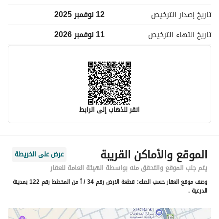
تاريخ إصدار
الترخيص
12 نوفمبر 2025
تاريخ انتهاء
الترخيص
11 نوفمبر 2026
انقر للذهاب إلى الرابط
معلومات مسؤول الإعلان
الموقع والأماكن القريبة
عرض على الخريطة
اسم المسؤول
محمد خالد بن عبدالعزيز الجبير
يتم جلب الموقع والتحقق منه بواسطة الهيئة العامة للعقار
وصف موقع العقار حسب الصك:
قطعة الارض رقم 34 / أ من المخطط رقم 122 بمدينة
رقم المسؤول
505419444
الدرعية .
الموقع