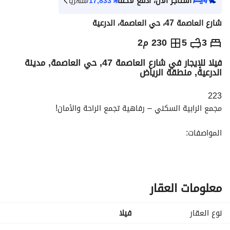
استأجر الآن، ادفع لاحقاً
⃁
17,833
/شهرياً
شارع العاصمة 47، حي العاصمة، الدرعية
⃁
200,000
سنوياً
3
5
230 م2
فيلا للإيجار في شارع العاصمة 47, حي العاصمة, مدينة
يص الإعلان
الاماكن القريبة
الدرعية, منطقة الرياض
223
مجمع الرابية السكني – رفاهية تجمع الراحة والأمان!
المواصفات:
3 غرف نوم بتصميم عصري مريح
صالة واسعة مثالية للعائلة والاستقبال
مطبخ راكب مجهز بالكامل
مكيفات راكبة لجميع الغرف
معلومات العقار
5 دورات مياه بتشطيبات فاخرة
حوش خاص يمنحك الخصوصية والراحة
نوع العقار
فیلا
غرفة خادمة مستقلة