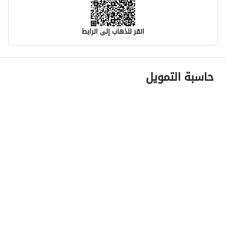
انقر للذهاب إلى الرابط
معلومات مسؤول الإعلان
حاسبة التمويل
اسم المسؤول
ياسر بن صالح بن فالح الغامدي
رقم المسؤول
0505779029
الموقع
المنطقة
منطقة مكة المكرمة
المدينة
مكة
الحي
الحسينية