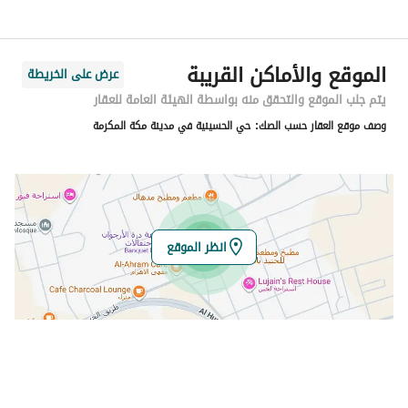
اسم الشارع
125 الحسينية
الرمز البريدي
24379
الموقع والأماكن القريبة
عرض على الخريطة
رقم المبنى
3409
يتم جلب الموقع والتحقق منه بواسطة الهيئة العامة للعقار
وصف موقع العقار حسب الصك:
حي الحسينية في مدينة مكة المكرمة
الرقم الاضافي
8907
خط العرض
21.29035152550291
خط الطول
39.9224262790364
انظر الموقع
تفاصيل العقار
نوع الإعلان
للبيع
استخدام العقار
-
نوع العقار
اراضي سكنية