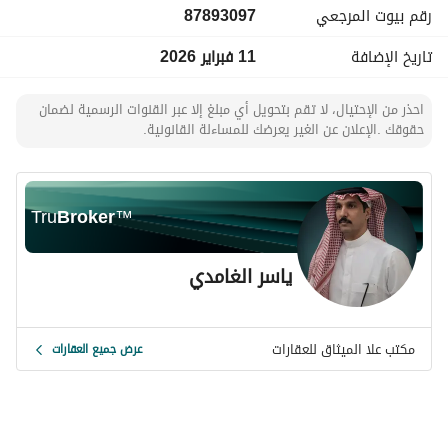
رقم بيوت المرجعي
87893097
المدى، خاصة مع توفر المرافق الأساسية وسهولة الوصول داخل 
الحي. الموقع يمنحك فرصة الاستفادة من التطور العمراني المستمر 
تاريخ الإضافة
11 فبراير 2026
في مكة. 
سواء كنت تبحث عن بناء منزل أحلامك أو ترغب في استثمار مضمون 
احذر من الإحتيال، لا تقم بتحويل أي مبلغ إلا عبر القنوات الرسمية لضمان
في مدينة مقدسة ذات طلب مستمر، فهذه الأرض تمثل خيارًا ذكيًا. 
حقوقك .الإعلان عن الغير يعرضك للمساءلة القانونية.
للمزيد من التفاصيل أو لحجز موعد معاينة، تواصل معي الآن — 
وسأساعدك في جميع خطوات الشراء حتى إتمام الصفقة بنجاح.
Tru
Broker
™
ياسر الغامدي
مكتب علا الميثاق للعقارات
عرض جميع العقارات