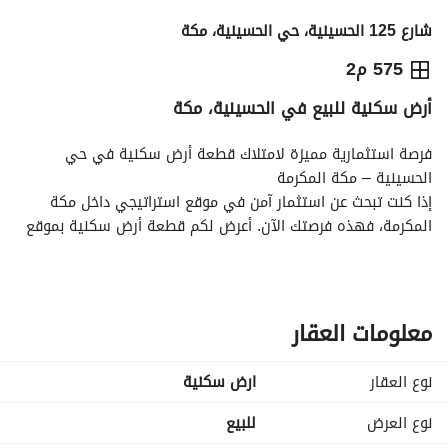
شارع 125 الحسينية، حي الحسينية، مكة
650,767
⃁
575 م2
أرض سكنية للبيع في الحسينية، مكة
التفاصيل
معلومات ترخيص الإعلان
حاسبة التمويل
فرصة استثمارية مميزة لامتلاك قطعة أرض سكنية في حي 
الحسينية – مكة المكرمة
إذا كنت تبحث عن استثمار آمن في موقع استراتيجي داخل مكة 
المكرمة، فهذه فرصتك الآن. أعرض لكم قطعة أرض سكنية بموقع 
مميز في حي الحسينية، أحد الأحياء الواعدة بالنمو والتطوير. 
تفاصيل العقار:
نوع العقار: أرض سكنية
الموقع: الحسينية – مكة المكرمة
معلومات العقار
المساحة: 575.9 متر مربع
السعر: 650,767 ريال سعودي
نوع العقار
ارض سكنية
الخدمات: الكهرباء والمياه متوفرة
الغرض: للبيع الفوري
نوع العرض
للبيع
الأرض مثالية لبناء فيلا سكنية خاصة أو كمشروع استثماري طويل 