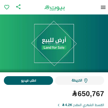
الخريطة
اطلب فيديو
⃁
650,767
القسط الشهري المقدر
4.2K
⃁