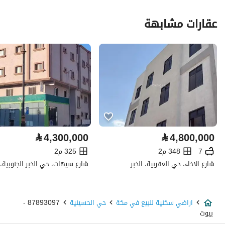
عقارات مشابهة
السعر
650767
المساحة
575.9
عدد الغرف
-
خدمات العقار
كهرباء
نعم
⃁
4,300,000
⃁
4,800,000
تفاصيل اضافية
7
348 م2
325 م2
شارع الاخاء، حي العقربية، الخبر
شارع سيهات، حي الخبر الجنوبية، ا
عمر العقار
-
عرض الشارع
15
اراضي سكنية للبيع في مكة
حي الحسينية
87893097 -
بيوت
رقم المخطط
942568 / 2010 / 002001010