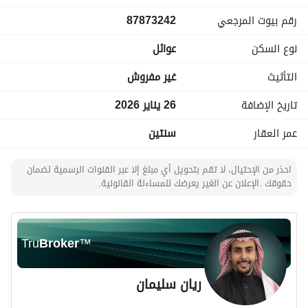
غرفه نوم ودورتين مياه
رقم بيوت المرجعي
87873242
وسطح خاص
عداد كهرباء مستقل
نوع السكن
عوائل
عداد ميه مستقل
بدون مطبخ
التأثيث
غير مفروش
بدون مكيفات
يوجد موقف سياره خاص
تاريخ الإضافة
26 يناير 2026
عمر العقار
سنتين
قيمة الايجار 95,000 قابل للتفاوض الصامل ما نقصر معه
احذر من الإحتيال، لا تقم بتحويل أي مبلغ إلا عبر القنوات الرسمية لضمان
حقوقك .الإعلان عن الغير يعرضك للمساءلة القانونية.
Tru
Broker
™
ريان سليمان