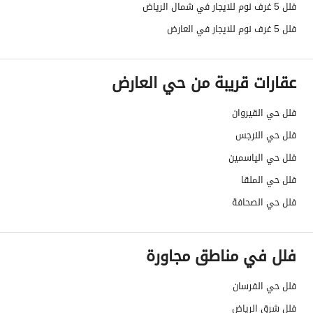
فلل 5 غرف نوم للايجار في شمال الرياض
صرف صحي
نعم
فلل 5 غرف نوم للايجار في العارض
تفاصيل اضافية
عقارات قريبة من حي العارض
عمر العقار
سنتين
فلل حي القيروان
عرض الشارع
15
فلل حي النرجس
رقم المخطط
3157
فلل حي الياسمين
فلل حي الملقا
رقم صك الملكية
1069721178300003
فلل حي الصحافة
واجهة العقار
جنوبية
فلل في مناطق مجاورة
حدود واطوال العقار
-
الضمانات والمدة
-
فلل حي الفرسان
فلل شرق الرياض