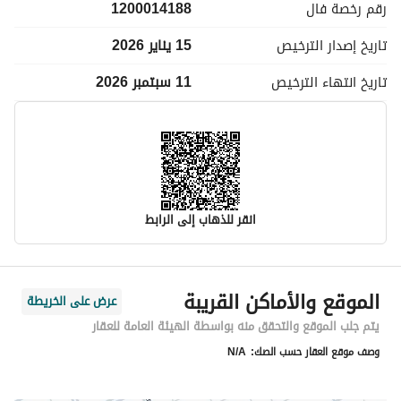
رقم رخصة
فال
1200014188
تاريخ إصدار
الترخيص
15 يناير 2026
تاريخ انتهاء
الترخيص
11 سبتمبر 2026
انقر للذهاب إلى الرابط
معلومات مسؤول الإعلان
الموقع والأماكن القريبة
عرض على الخريطة
اسم المسؤول
ريان سليمان بن عمر الخراشي
يتم جلب الموقع والتحقق منه بواسطة الهيئة العامة للعقار
وصف موقع العقار حسب الصك:
N/A
رقم المسؤول
0555551910