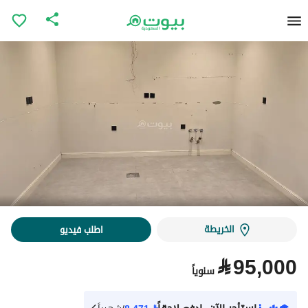
الخريطة
اطلب فيديو
⃁
95,000
سنوياً