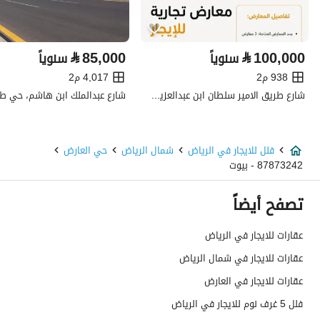
تفاصيل العقار
⃁
85,000
⃁
100,000
سنوياً
سنوياً
نوع الإعلان
للإيجار
938 م2
4,017 م2
استخدام العقار
-
شارع طريق الامير سلطان ابن عبدالعزيز، حي الجصة، المدينة المنورة
نوع العقار
فلل
فلل للايجار في الرياض
شمال الرياض
حي العارض
السعر
95000
87873242 - بيوت
المساحة
190.14
تصفح أيضاً
عدد الغرف
3
عقارات للايجار في الرياض
عقارات للايجار في شمال الرياض
خدمات العقار
عقارات للايجار في العارض
فلل 5 غرف نوم للايجار في الرياض
كهرباء
نعم