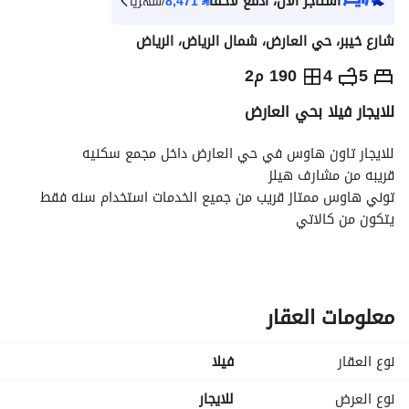
استأجر الآن، ادفع لاحقاً
⃁
8,471
/شهرياً
شارع خيبر، حي العارض، شمال الرياض، الرياض
⃁
95,000
سنوياً
5
4
190 م2
للايجار فيلا بحي العارض
يص الإعلان
الاماكن القريبة
للايجار تاون هاوس في حي العارض داخل مجمع سكنيه
قريبه من مشارف هيلز
توني هاوس ممتاز قريب من جميع الخدمات استخدام سنه فقط
يتكون من كالاتي
الدور الارضي
مجلس وصاله مفتوحين في بعض ومطبخ وحوش
ودورتين مياه
الدور الاول
معلومات العقار
ثلاث غرف نوم نوم غرفه ماستر
وغرفتين بينهم دوره مياه
نوع العقار
فیلا
ومنهم غرفه فيها تراس كبلكونه
الدور الثاني
نوع العرض
للايجار