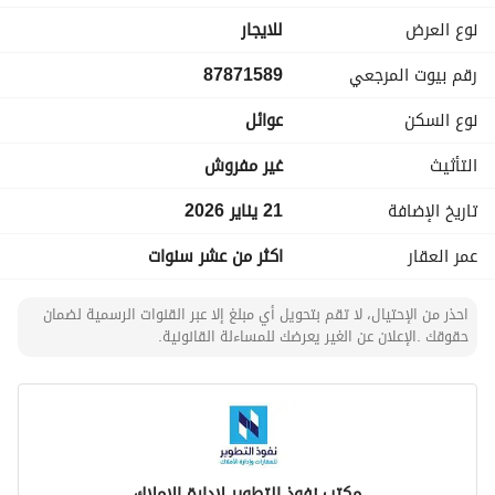
التطوير nufouth. com (يتم تحديثه يومياً)
نوع العرض
للايجار
الرقم الموحد: 920010213
رقم بيوت المرجعي
87871589
نوع السكن
عوائل
التأثيث
غير مفروش
تاريخ الإضافة
21 يناير 2026
عمر العقار
اكثر من عشر سنوات
احذر من الإحتيال، لا تقم بتحويل أي مبلغ إلا عبر القنوات الرسمية لضمان
حقوقك .الإعلان عن الغير يعرضك للمساءلة القانونية.
مكتب نفوذ التطوير لادارة الاملاك