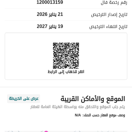
رقم رخصة
فال
1200013159
تاريخ إصدار
الترخيص
21 يناير 2026
تاريخ انتهاء
الترخيص
19 يناير 2027
انقر للذهاب إلى الرابط
معلومات مسؤول الإعلان
الموقع والأماكن القريبة
عرض على الخريطة
اسم المسؤول
حسن احمد الحسن الحقوي
يتم جلب الموقع والتحقق منه بواسطة الهيئة العامة للعقار
وصف موقع العقار حسب الصك:
N/A
رقم المسؤول
0550910065