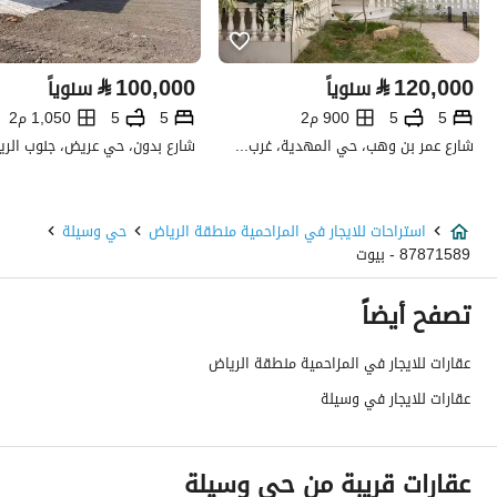
تفاصيل العقار
⃁
100,000
⃁
120,000
سنوياً
سنوياً
نوع الإعلان
للإيجار
5
5
900 م2
5
5
1,050 م2
استخدام العقار
-
شارع عمر بن وهب، حي المهدية، غرب الرياض، الرياض
نوع العقار
استراحات
استراحات للايجار في المزاحمية منطقة الرياض
حي وسيلة
السعر
250000
87871589 - بيوت
المساحة
15000
تصفح أيضاً
عدد الغرف
6
عقارات للايجار في المزاحمية منطقة الرياض
عقارات للايجار في وسيلة
خدمات العقار
كهرباء
نعم
عقارات قريبة من حي وسيلة