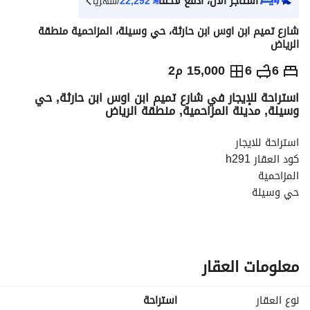
استأجر الآن، ادفع لاحقاً
⃁
22,292
/شهرياً
شارع تميم ابن اوس ابن حارثة، حي وسيلة، المزاحمية منطقة
الرياض
⃁
250,000
سنوياً
6
6
15,000 م2
استراحة للإيجار في شارع تميم ابن اوس ابن حارثة, حي
يص الإعلان
الاماكن القريبة
وسيلة, مدينة المزاحمية, منطقة الرياض
استراحة للايجار
كود العقار h291
المزاحمية
حي وسيلة
المساحة15000 م
تتكون من :
2 غرف نوم -4 مجالس -مطبخ -6 دورات مياه -مسبح
معلومات العقار
نوع العقار
استراحة
لمزيد من التفاصيل والعروض نرجو زيارة موقعنا الالكتروني نفوذ 