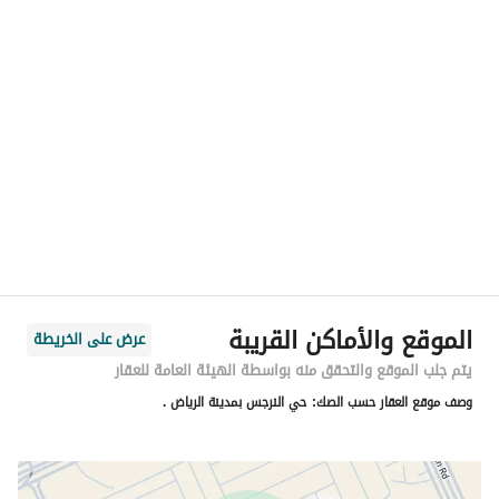
الموقع
المنطقة
منطقة الرياض
المدينة
الرياض
الحي
النرجس
اسم الشارع
أبي داود المصحفي
الرمز البريدي
13333
الموقع والأماكن القريبة
عرض على الخريطة
رقم المبنى
4529
يتم جلب الموقع والتحقق منه بواسطة الهيئة العامة للعقار
وصف موقع العقار حسب الصك:
حي النرجس بمدينة الرياض .
الرقم الاضافي
7685
خط العرض
24.856718462559368