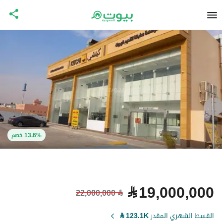
13.6% خصم
⃁
19,000,000
22,000,000
⃁
القسط الشهري المقدر
123.1K
⃁