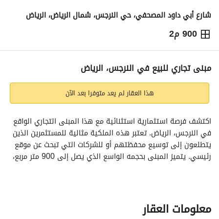
شارع أبي داود المصحفي، حي النرجس، شمال الرياض، الرياض
900 م2
19,000,000
⃁
التفاصيل
معلومات ترخيص الإعلان
حاسبة التمويل
مبنى تجاري للبيع في النرجس، الرياض
هذا العقار لم يعد متوفرا بعد الآن
اكتشف فرصة استثمارية استثنائية مع هذا المبنى التجاري الواقع 
في النرجس، الرياض. تعتبر هذه الملكية مثالية للمستثمرين الذين 
يتطلعون إلى توسيع محفظتهم أو للشركات التي تبحث عن موقع 
رئيسي. يتميز المبنى بحجمه الواسع الذي يصل إلى 900 متر مربع، 
مما يوفر مساحة واسعة لمختلف الأنشطة التجارية. 
المميزات الرئيسية:
- **الحجم**: 900 م²
معلومات العقار
- **الموقع**: يقع في منطقة حيوية من النرجس، مما يوفر سهولة 