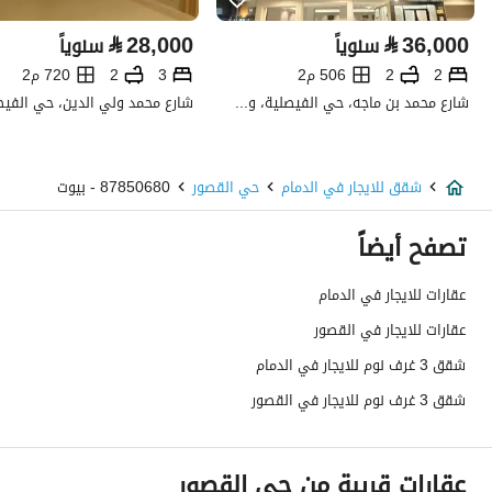
⃁
28,000
⃁
36,000
سنوياً
سنوياً
نوع الإعلان
للإيجار
2
2
506 م2
3
2
720 م2
استخدام العقار
-
شارع محمد بن ماجه، حي الفيصلية، وسط جدة، جدة
نوع العقار
شقق
شقق للايجار في الدمام
حي القصور
87850680 - بيوت
السعر
40000
تصفح أيضاً
المساحة
100
عقارات للايجار في الدمام
عدد الغرف
3
عقارات للايجار في القصور
خدمات العقار
شقق 3 غرف نوم للايجار في الدمام
شقق 3 غرف نوم للايجار في القصور
كهرباء
نعم
صرف صحي
نعم
عقارات قريبة من حي القصور