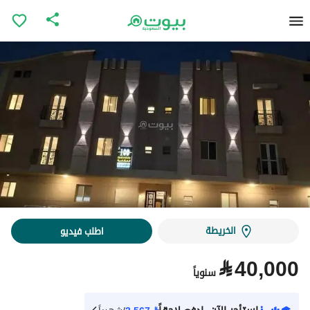
الخريطة
اطلب فيديو
⃁
40,000
سنوياً