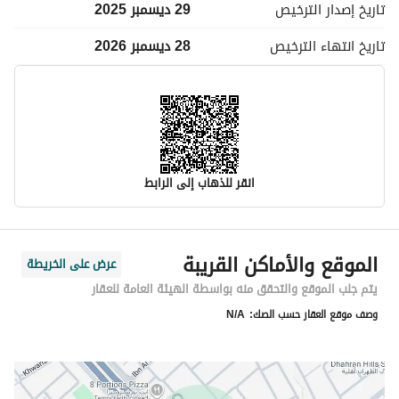
تاريخ إصدار
الترخيص
29 ديسمبر 2025
تاريخ انتهاء
الترخيص
28 ديسمبر 2026
انقر للذهاب إلى الرابط
معلومات مسؤول الإعلان
الموقع والأماكن القريبة
عرض على الخريطة
اسم المسؤول
عبدالرحمن محمد بن علي البارقي
يتم جلب الموقع والتحقق منه بواسطة الهيئة العامة للعقار
وصف موقع العقار حسب الصك:
N/A
رقم المسؤول
0535053302
الموقع