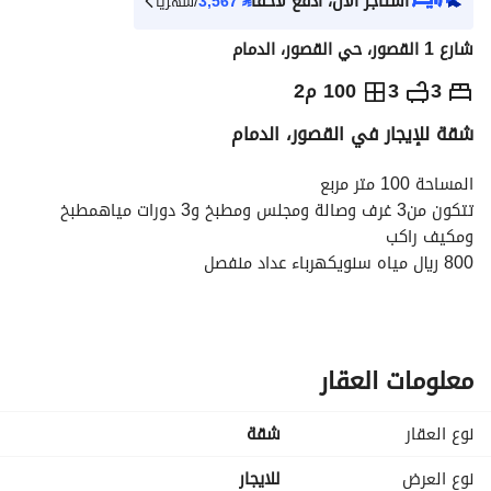
استأجر الآن، ادفع لاحقاً
⃁
3,567
/شهرياً
شارع 1 القصور، حي القصور، الدمام
⃁
40,000
سنوياً
3
3
100 م2
شقة للإيجار في القصور، الدمام
يص الإعلان
الاماكن القريبة
المساحة 100 متر مربع
تتكون من3 غرف وصالة ومجلس ومطبخ و3 دورات مياهمطبخ 
ومكيف راكب
800 ريال مياه سنويكهرباء عداد منفصل
معلومات العقار
نوع العقار
شقة
نوع العرض
للايجار