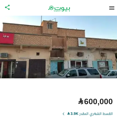
⃁
600,000
القسط الشهري المقدر
3.9K
⃁