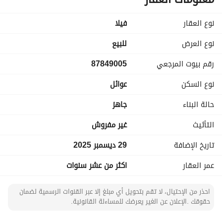
الشارع ٣٠ امام المنزل ، وبجانب شارع الستين.
نوع العقار
فیلا
نوع العرض
للبيع
رقم بيوت المرجعي
87849005
نوع السكن
عوائل
حالة البناء
جاهز
التأثيث
غير مفروش
تاريخ الإضافة
29 ديسمبر 2025
عمر العقار
اكثر من عشر سنوات
احذر من الإحتيال، لا تقم بتحويل أي مبلغ إلا عبر القنوات الرسمية لضمان
حقوقك .الإعلان عن الغير يعرضك للمساءلة القانونية.