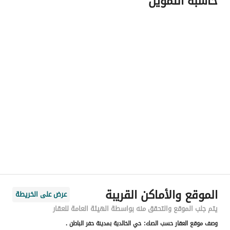
حاسبة التمويل
اسم المسؤول
بدر عواض بن عيضه الحارثي
رقم المسؤول
0541200110
الموقع
المنطقة
المنطقة الشرقية
المدينة
حفر الباطن
الحي
الخالدية
اسم الشارع
عمر ابن عبدالعزيز
الرمز البريدي
39953
الموقع والأماكن القريبة
عرض على الخريطة
رقم المبنى
2282
يتم جلب الموقع والتحقق منه بواسطة الهيئة العامة للعقار
وصف موقع العقار حسب الصك:
حي الخالدية بمدينة حفر الباطن .