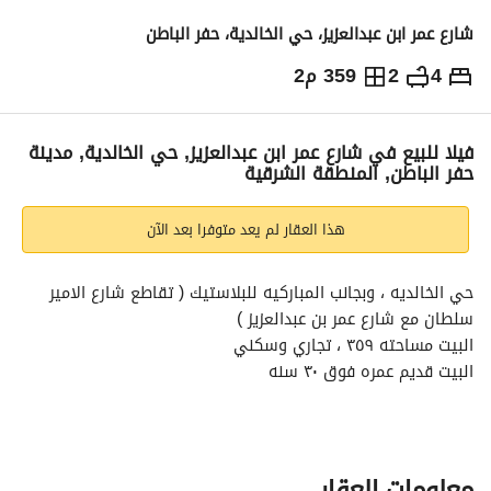
شارع عمر ابن عبدالعزيز، حي الخالدية، حفر الباطن
4
2
359 م2
600,000
⃁
التفاصيل
معلومات ترخيص الإعلان
حاسبة التمويل
فيلا للبيع في شارع عمر ابن عبدالعزيز, حي الخالدية, مدينة
حفر الباطن, المنطقة الشرقية
هذا العقار لم يعد متوفرا بعد الآن
حي الخالديه ، وبجانب المباركيه للبلاستيك ( تقاطع شارع الامير 
سلطان مع شارع عمر بن عبدالعزيز )
البيت مساحته ٣٥٩ ، تجاري وسكني
البيت قديم عمره فوق ٣٠ سنه
وفيه ٤ محلات ( كل اثنين مدموج بواحد )
وفيه مدخول شهري للبيت تقريبا ٤ الاف . 
المنزل مطلوب للصندوق العقاري ١٦٠ الف. 
والسومه الاخيره الي وصلت لي ٥٦٠ الف. 
معلومات العقار