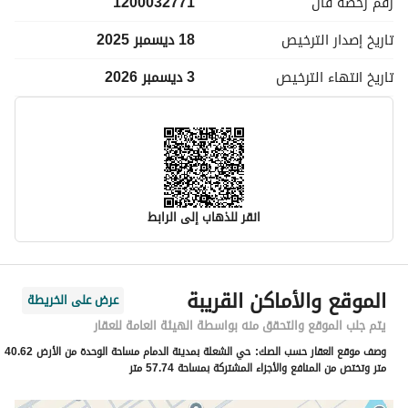
رقم رخصة
فال
1200032771
تاريخ إصدار
الترخيص
18 ديسمبر 2025
تاريخ انتهاء
الترخيص
3 ديسمبر 2026
انقر للذهاب إلى الرابط
معلومات مسؤول الإعلان
الموقع والأماكن القريبة
عرض على الخريطة
اسم المسؤول
على بن محمد بن علي الباهلى
يتم جلب الموقع والتحقق منه بواسطة الهيئة العامة للعقار
وصف موقع العقار حسب الصك:
حي الشعلة بمدينة الدمام مساحة الوحدة من الأرض 40.62
رقم المسؤول
0552932864
متر وتختص من المنافع والأجزاء المشتركة بمساحة 57.74 متر