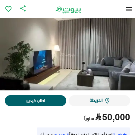
الخريطة
اطلب فيديو
⃁
50,000
سنوياً