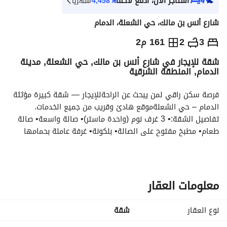
استأجر الآن، ادفع لاحقاً
⃁
4,458
/شهرياً
شارع أنس بن مالك، حي الشعلة، الدمام
⃁
50,000
سنوياً
3
2
161 م2
شقة للإيجار في شارع أنس بن مالك, حي الشعلة, مدينة
يص الإعلان
الاماكن القريبة
الدمام, المنطقة الشرقية
فرصة سكن راقي لمن يبحث عن الراحةللإيجار — شقة كبيرة مؤثثة 
الدمام – حي الشعلةموقع هادئ وقريب من جميع الخدمات. 
تفاصيل الشقة:• 3 غرف نوم (واحدة ماستر)• صالة واسعة• صالة 
طعام• مطبخ مفتوح على الصالة• بلكونة• غرفة عاملة بحمامها
مميزات إضافية:• الشقة جديدة ومؤثثة تأثيث كامل• شامل الماء• 
شامل الكهرباء• شامل الإنترنت• سكن مريح
السعر:• دفعة واحدة: 50,000 • دفعتين: 55,000 • الدفع الشهري: 
5,500
معلومات العقار
للتواصل والاستفسار:0552932864
عقد الوساطة: 6200762718 ترخيص الإعلان: 7200802342
نوع العقار
شقة