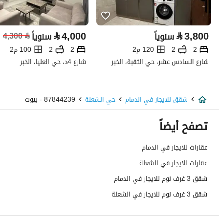
تفاصيل العقار
⃁
4,000
⃁
3,800
سنوياً
سنوياً
⃁
4,300
نوع الإعلان
للإيجار
2
2
120 م2
2
2
100 م2
استخدام العقار
-
شارع السادس عشر، حي الثقبة، الخبر
شارع 4د، حي العليا، الخبر
نوع العقار
شقق
شقق للايجار في الدمام
حي الشعلة
87844239 - بيوت
السعر
50000
تصفح أيضاً
المساحة
161.34
عقارات للايجار في الدمام
عدد الغرف
3
عقارات للايجار في الشعلة
خدمات العقار
شقق 3 غرف نوم للايجار في الدمام
شقق 3 غرف نوم للايجار في الشعلة
كهرباء
نعم