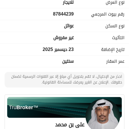
نوع العرض
للايجار
رقم بيوت المرجعي
87844239
نوع السكن
عوائل
التأثيث
غير مفروش
تاريخ الإضافة
23 ديسمبر 2025
عمر العقار
سنتين
احذر من الإحتيال، لا تقم بتحويل أي مبلغ إلا عبر القنوات الرسمية لضمان
حقوقك .الإعلان عن الغير يعرضك للمساءلة القانونية.
Tru
Broker
™
على بن محمد