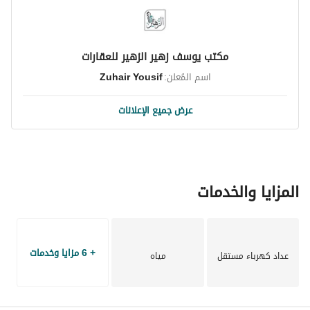
اليوم للحصول على مزيد من المعلومات أو لتحديد موعد للعرض. قد 
يكون هذا هو منزلك التالي أو استثمارًا ذكيًا في قلب الخُبَر.
مكتب يوسف زهير الزهير للعقارات
اسم المُعلن:
Zuhair Yousif
عرض جميع الإعلانات
المزايا والخدمات
+ 6 مزايا وخدمات
عداد كهرباء مستقل
مياه