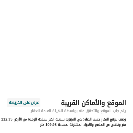
رقم المسؤول
-
الموقع
المنطقة
المنطقة الشرقية
المدينة
الخبر
الحي
الصواري
اسم الشارع
18أ
الرمز البريدي
34724
الموقع والأماكن القريبة
عرض على الخريطة
رقم المبنى
6778
يتم جلب الموقع والتحقق منه بواسطة الهيئة العامة للعقار
وصف موقع العقار حسب الصك:
حي العزيزيه بمدينة الخبر مساحة الوحدة من الأرض 112.35
الرقم الاضافي
3425
متر وتختص من المنافع والأجزاء المشتركة بمساحة 109.98 متر