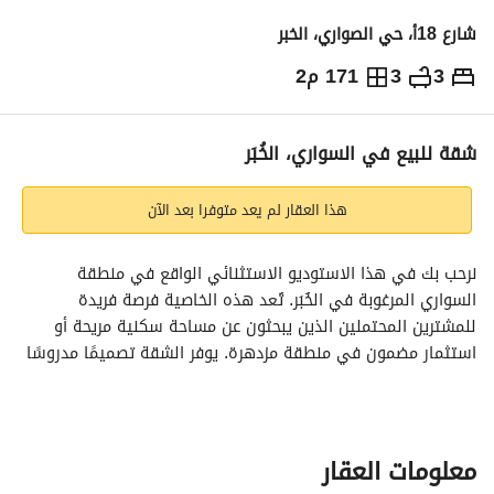
شارع 18أ، حي الصواري، الخبر
3
3
171 م2
560,000
⃁
التفاصيل
معلومات ترخيص الإعلان
حاسبة التمويل
شقة للبيع في السواري، الخُبَر
هذا العقار لم يعد متوفرا بعد الآن
نرحب بك في هذا الاستوديو الاستثنائي الواقع في منطقة 
السواري المرغوبة في الخُبَر. تُعد هذه الخاصية فرصة فريدة 
للمشترين المحتملين الذين يبحثون عن مساحة سكنية مريحة أو 
استثمار مضمون في منطقة مزدهرة. يوفر الشقة تصميمًا مدروسًا 
يستغل المساحة بشكل مثالي، مما يجعلها مثالية للأفراد أو الأزواج 
الذين يقدرون الوظائف. 
تتضمن ميزات العقار:
معلومات العقار
- تصميم استوديو، مصمم لتوفير مساحة سكنية فعالة. 