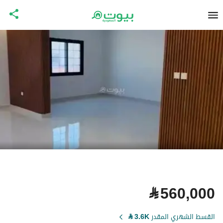
⃁
560,000
القسط الشهري المقدر
3.6K
⃁