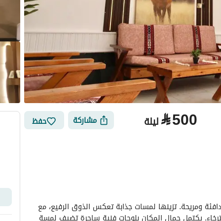
⃁
500
ليلة
مشاركة
حفظ
الأماكن القريبة
“شقة أنيقة بتصميم راقٍ وإضاءات خافتة تخلق أجواء دافئة ومريحة. تزينها لمسات جذابة تعكس الذوق الرفيع، مع 
حديقة خارجية واسعة تمنحك إحساسًا بالهدوء والاسترخاء. يكتمل جمال المكان بلوحات فنية ساحرة تضيف لمسة 