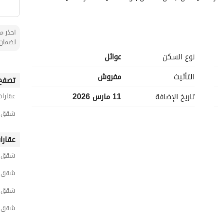
احذر من
لضمان 
نوع السكن
عوائل
التأثيث
مفروش
تصفح 
تاريخ الإضافة
11 مارس 2026
عقارات
شقق 1 غرفة نوم مفروشة للايجار اليومي في ال
عقارا
شقق ا
شقق ا
شقق ر
شقق ا