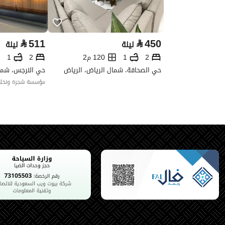
⃁
511
⃁
450
ليلة
ليلة
2
1
120 م2
2
1
حي الصحافة، شمال الرياض، الرياض
حي النرجس، شمال
مؤسسة شجرة ونخلة 