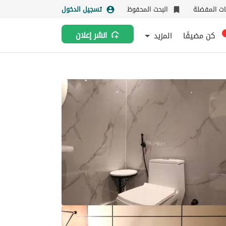
نات المفضلة
البحث المحفوظ
تسجيل الدخول
كن مضيفًا
المزيد
انشر إعلان