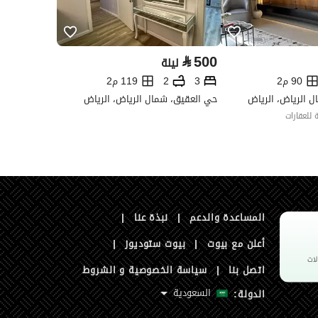
⃁
500
ليلة
90 م2
3
2
119 م2
 الرياض، الرياض
حي العقيق، شمال الرياض، الرياض
للعقارات
المساعدة والدعم
|
نبذة عنا
|
أعلن مع بيوت
|
بيوت ستوديوز
|
اتصل بنا
|
سياسة الخصوصية و الشروط
السعودية
الدولة: