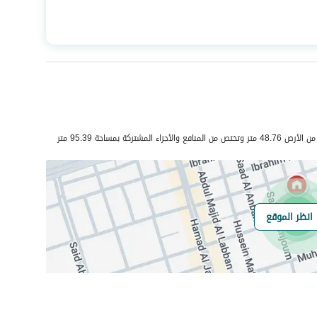
المساحة
152.07
عدد الغرف
4
صرف صحي
نعم
شتركة بمساحة 95.39 متر
انظر الموقع
هل يوجد اي التزام
لا
على العقار ؟
مطابقة لكود البناء
-
السعودي