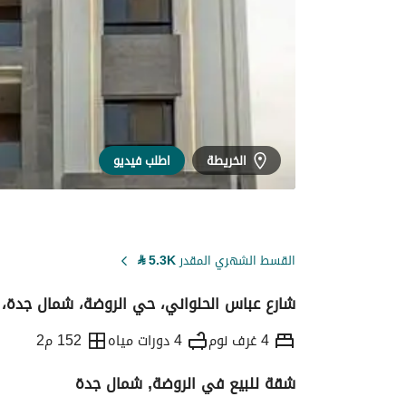
الخريطة
اطلب فيديو
القسط الشهري المقدر
5.3K
⃁
شارع عباس الحلواني، حي الروضة، شمال جدة، 
4 غرف نوم
4 دورات مياه
152 م2
شقة للبيع في الروضة, شمال جدة
التفاصيل
معلومات ترخيص الإعلان
حاسبة ا