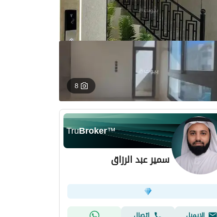
8
Tru
Broker
™
سمير عبد الرزاق
الإيميل
اتصال