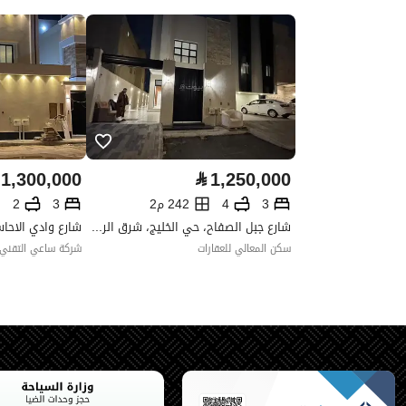
واجهة العقار
غربية
حدود واطوال العقار
-
الضمانات والمدة
-
قنوات الاعلان
لوحة اعلانية ،منصات التواصل ال
1,300,000
⃁
1,250,000
حدود العقار/الملكية
3
4
242 م2
3
2
شارع جبل الصفاح، حي الخليج، شرق الرياض، الرياض
الشمالي
سكن المعالي للعقارات
شركة ساعي التقني ل
اسم
:
طول
ثمانية متر و أربعون سنتيمتر
الشرقي
اسم
: