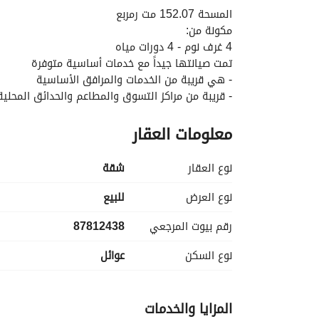
المسحة 152.07 مت رمربع
مكونة من:
4 غرف نوم - 4 دورات مياه
تمت صيانتها جيداً مع خدمات أساسية متوفرة
- هي قريبة من الخدمات والمرافق الأساسية
- قريبة من مراكز التسوق والمطاعم والحدائق المحلية
- تتوفر خطوط النقل العامة
معلومات العقار
نوع العقار
شقة
نوع العرض
للبيع
رقم بيوت المرجعي
87812438
نوع السكن
عوائل
المزايا والخدمات