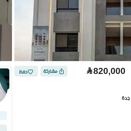
⃁
820,000
مشاركة
حفظ
جدة
لتمويل
الموقع والأماكن القريبة