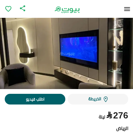
الخريطة
اطلب فيديو
⃁
276
ليلة
الرياض