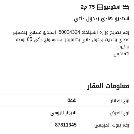
⃁
276
يومياً
استوديو
75 م2
استديو هادئ بدخول ذاتي
رة السياحة
الاماكن القريبة
رقم تصريح وزارة السياحة: 50004324. استديو فندقي بتصميم 
عصري وحديث بدخول ‎ذاتي وتلفزيون سامسونج ذكي 65 بوصة
يوتيوب
نتفلكس
وجلسة جانبية مستقلة بتصميم مودرن ويوجد إنترنت عالي السرعة. 
حي الياسمين
بالقرب من سوبرماركت ومغسلة ملابس وحلاق
٢٠ دقيقة من مطار الملك خالد الدولي
معلومات العقار
١٠ دقيقة موسم الرياض وجميع الفعاليات
نوع العقار
شقة
نوع العرض
للايجار اليومي
رقم بيوت المرجعي
87811345