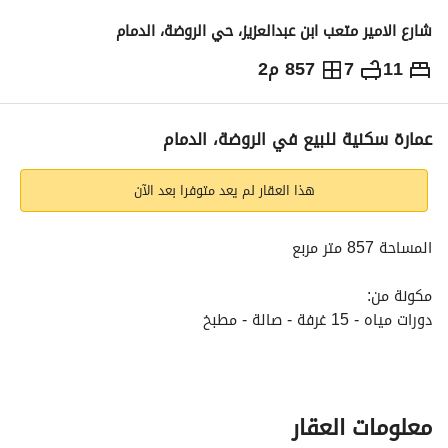
شارع الامير متعب ابن عبدالعزيز، حي الروضة، الدمام
11
7
857 م2
2,900,000
⃁
التفاصيل
معلومات ترخيص الإعلان
حاسبة التمويل
عمارة سكنية للبيع في الروضة، الدمام
هذا العقار لم يعد متوفرا بعد الآن
المساحة 857 متر مربع
مكونة من:
دورات مياه - 15 غرفة - صالة - مطبخ
الخدمات:
كهرباء - مياه - صرف صحي
معلومات العقار