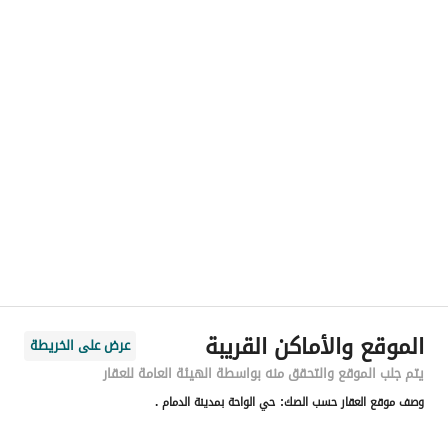
رقم المسؤول
-
الموقع
المنطقة
المنطقة الشرقية
المدينة
الدمام
الحي
الروضة
اسم الشارع
الامير متعب ابن عبدالعزيز
الرمز البريدي
32255
الموقع والأماكن القريبة
عرض على الخريطة
رقم المبنى
8024
يتم جلب الموقع والتحقق منه بواسطة الهيئة العامة للعقار
وصف موقع العقار حسب الصك:
حي الواحة بمدينة الدمام .
الرقم الاضافي
3056