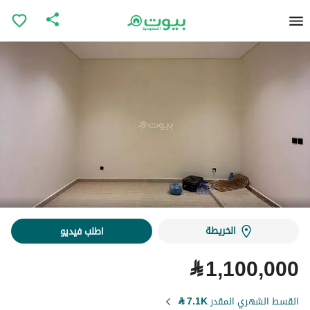
الخريطة
اطلب فيديو
⃁
1,100,000
القسط الشهري المقدر
7.1K
⃁