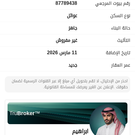
رقم بيوت المرجعي
87789438
نوع السكن
عوائل
حالة البناء
جاهز
التأثيث
غير مفروش
تاريخ الإضافة
11 مارس 2026
عمر العقار
جديد
احذر من الإحتيال، لا تقم بتحويل أي مبلغ إلا عبر القنوات الرسمية لضمان
حقوقك .الإعلان عن الغير يعرضك للمساءلة القانونية.
Tru
Broker
™
ابراهيم