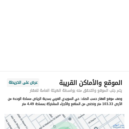
الموقع
المنطقة
منطقة الرياض
المدينة
الرياض
الحي
السويدي الغربي
اسم الشارع
البويب
الرمز البريدي
12993
الموقع والأماكن القريبة
عرض على الخريطة
رقم المبنى
7709
يتم جلب الموقع والتحقق منه بواسطة الهيئة العامة للعقار
وصف موقع العقار حسب الصك:
حي السويدي الغربي بمدينة الرياض مساحة الوحدة من
الرقم الاضافي
4632
الأرض 103.33 متر وتختص من المنافع والأجزاء المشتركة بمساحة 4.49 متر
خط العرض
24.575849688883242