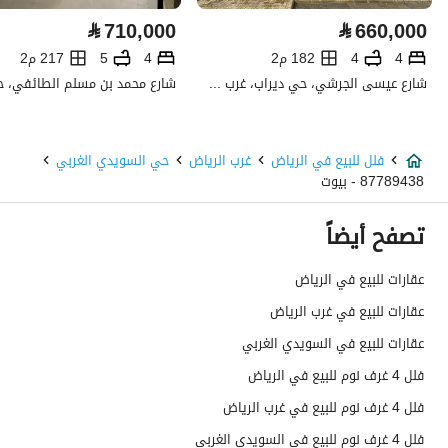
كهرباء
نعم
⃁
710,000
⃁
660,000
صرف صحي
نعم
4
4
182 م2
4
5
217 م2
شارع عيسى الجرشي، حي ديراب، غرب الرياض، الرياض
تفاصيل اضافية
عمر العقار
جديد
فلل للبيع في الرياض
غرب الرياض
حي السويدي الغربي
87789438 - بيوت
عرض الشارع
20
تصفح أيضاً
رقم المخطط
1638 / ب
عقارات للبيع في الرياض
رقم صك الملكية
560002813759
عقارات للبيع في غرب الرياض
واجهة العقار
شرقية
عقارات للبيع في السويدي الغربي
فلل 4 غرف نوم للبيع في الرياض
حدود واطوال العقار
-
فلل 4 غرف نوم للبيع في غرب الرياض
الضمانات والمدة
-
فلل 4 غرف نوم للبيع في السويدي الغربي