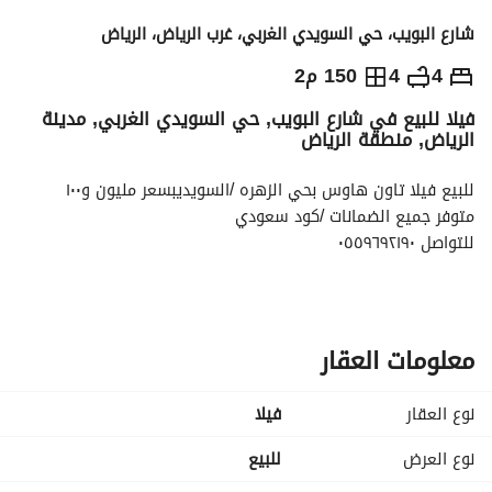
شارع البويب، حي السويدي الغربي، غرب الرياض، الرياض
1,100,000
⃁
4
4
150 م2
فيلا للبيع في شارع البويب, حي السويدي الغربي, مدينة
التفاصيل
معلومات ترخيص الإعلان
حاسبة التمويل
الرياض, منطقة الرياض
للبيع فيلا تاون هاوس بحي الزهره /السويديبسعر مليون و١٠٠
متوفر جميع الضمانات /كود سعودي
للتواصل ٠٥٥٩٦٩٢١٩٠
معلومات العقار
نوع العقار
فیلا
نوع العرض
للبيع