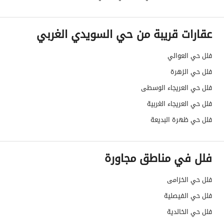
قنوات الاعلان
منصة مرخصة
عقارات قريبة من حي السويدي الغربي
هل يوجد اي التزام على
لا يوجد
العقار ؟
فلل حي العوالي
فلل حي الزهرة
مطابقة لكود البناء
-
فلل حي العريجاء الوسطى
السعودي
فلل حي العريجاء الغربية
العقار مرهون
لا
فلل حي ظهرة البديعة
العقار مقيد
لا
فلل في مناطق مجاورة
رقم الأرض
1963
فلل حي الخزامى
ملاحظات
-
فلل حي الفيصلية
حدود العقار/الملكية
فلل حي الخالدية