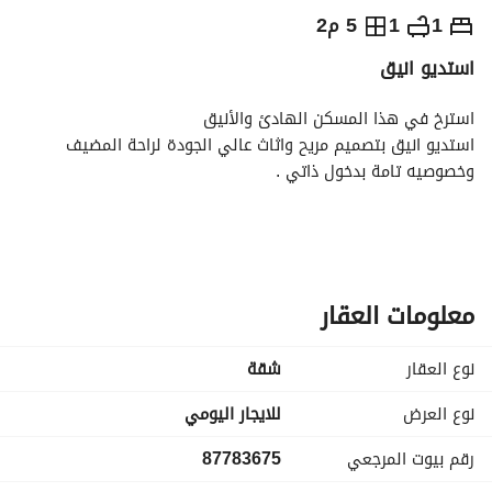
⃁
300
يومياً
1
1
5 م2
استديو انيق
رة السياحة
الاماكن القريبة
استرخ في هذا المسكن الهادئ والأنيق
استديو انيق بتصميم مريح واثاث عالي الجودة لراحة المضيف 
وخصوصيه تامة بدخول ذاتي . 
بتميز بقربه من المواقع الحيوية داخل المدينه :
- غرناطه مول
- غرناطه بزنس
- بارك افينو
معلومات العقار
- مطار الملك خالد الدولي
- 20 د بوليفارد ورياض ستي
نوع العقار
شقة
- 20 د فيا رياض
وغيرها من الامكان المميزه . . 
نوع العرض
للايجار اليومي
رقم بيوت المرجعي
87783675
نضمن لك تجربه مميزة وفاخره ومريحه .