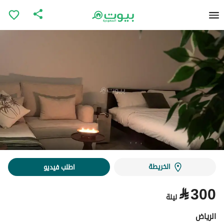
الخريطة
اطلب فيديو
⃁
300
ليلة
الرياض