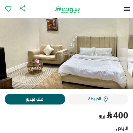
الخريطة
اطلب فيديو
⃁
400
ليلة
الرياض