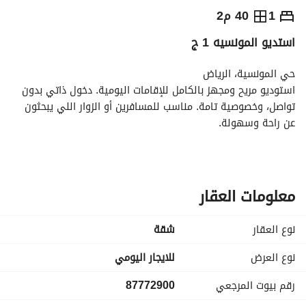
⃁
400
يومياً
1
40 م2
استديو المونسيه 1 ج
رة السياحة
الاماكن القريبة
حي المونسية، الرياض
استوديو مريح ومجهز بالكامل للإقامات اليومية. دخول ذاتي بدون 
تواصل، وخصوصية تامة. مناسب للمسافرين أو الزوار اللي يبحثون 
عن راحة وسهولة. 
الموقع:
• حي المونسية – شرق الرياض
• قريب من طريق جابر، طريق الثمامة، والدائري
معلومات العقار
• أمام العمارة مباشرة محطة حافلات الرياض التابعة لمترو النور 
(الخط الأخضر) لسهولة التنقل داخل المدينة
نوع العقار
شقة
• تتوفر خدمات قريبة مثل مطاعم، كافيهات، سوبر ماركت، وصيدليات
نوع العرض
للايجار اليومي
رقم بيوت المرجعي
87772900
المميزات:
انترنت سريع