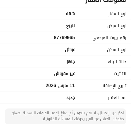
مياة - صالة طعام - صالة كبيرة - مطبخ - غرفة غسيل - غرفتين نوم 
ماستر - غرفة نوم بدورة مياة خارجية
نوع العقار
شقة
الاسعار :٥٤٠ الف الشقق الارضية٥٠٠ الف الشقق العلوية
نوع العرض
للبيع
رقم بيوت المرجعي
87769965
نوع السكن
عوائل
حالة البناء
جاهز
التأثيث
غير مفروش
تاريخ الإضافة
11 مارس 2026
عمر العقار
جديد
احذر من الإحتيال، لا تقم بتحويل أي مبلغ إلا عبر القنوات الرسمية لضمان
حقوقك .الإعلان عن الغير يعرضك للمساءلة القانونية.