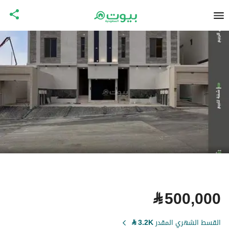
⃁
500,000
القسط الشهري المقدر
3.2K
⃁