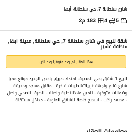
شارع سلطانة 7، حي سلطانة، أبها
5
4
183 م2
500,000
⃁
التفاصيل
معلومات ترخيص الإعلان
حاسبة التمويل
شقة للبيع في شارع سلطانة 7, حي سلطانة, مدينة ابها,
منطقة عسير
هذا العقار لم يعد متوفرا بعد الآن
للبيع ٦ شقق بحي المصيف امتداد طريق باحص الجديد موقع مميز 
شارع ١٥ م واجهة غربيةتشطيبات فاخرة - مقابل مسجد وحديقة- 
وضمانات متوفرة - تامين ملاذالتحلية واصلة - الصرف الصحي واصل 
- مصعد راكب - اسطح خاصة للشقق العلوية - مداخل مستقلة 
ومدخل سيارة للشقق الارضيةتفاصيل الشقق الارضة :حوش بمدخل 
سيارة - مجلس رجال بمغاسل ودورة مياة - صالة طعام - صالة 
كبيرة - مطبخ - غرفة غسيل - غرفتين نوم ماستر - غرفة نوم بدورة 
مياة خارجيةتفاصيل الشقق العلوية :مجلس رجال بمغاسل ودورة 
معلومات العقار