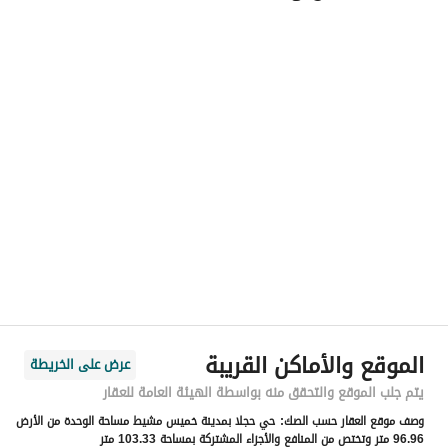
اسم المسؤول
-
رقم المسؤول
-
الموقع
المنطقة
منطقة عسير
المدينة
أبها
الحي
سلطانة
اسم الشارع
سلطانة 7
الرمز البريدي
62566
الموقع والأماكن القريبة
عرض على الخريطة
رقم المبنى
4382
يتم جلب الموقع والتحقق منه بواسطة الهيئة العامة للعقار
وصف موقع العقار حسب الصك:
حي حجلا بمدينة خميس مشيط مساحة الوحدة من الأرض
الرقم الاضافي
6564
96.96 متر وتختص من المنافع والأجزاء المشتركة بمساحة 103.33 متر