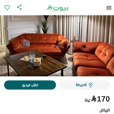
الخريطة
اطلب فيديو
⃁
170
ليلة
الرياض