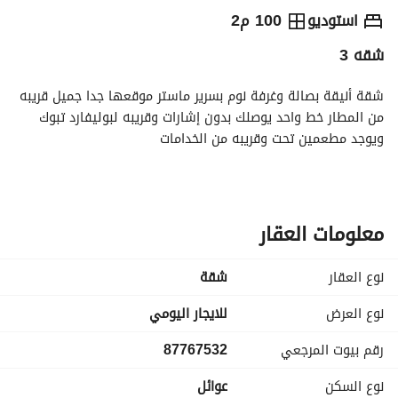
⃁
170
يومياً
استوديو
100 م2
شقه 3
رة السياحة
الاماكن القريبة
شقة أنيقة بصالة وغرفة نوم بسرير ماستر موقعها جدا جميل قريبه 
من المطار خط واحد يوصلك بدون إشارات وقريبه لبوليفارد تبوك 
ويوجد مطعمين تحت وقريبه من الخدامات
معلومات العقار
نوع العقار
شقة
نوع العرض
للايجار اليومي
رقم بيوت المرجعي
87767532
نوع السكن
عوائل