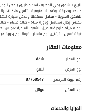
غرفة غسيل - غرفتين نوم ماستر - غرفة نوم بدورة ميا
الاسعار :٥٤٠ الف الشقق الارضية٥٠٠ الف الشقق العلوية
معلومات العقار
نوع العقار
شقة
نوع العرض
للبيع
رقم بيوت المرجعي
87758547
نوع السكن
عوائل
المزايا والخدمات