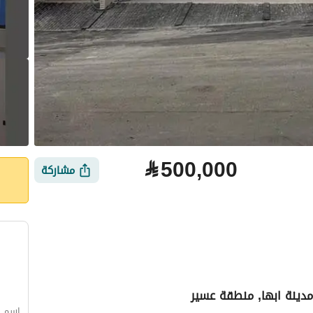
⃁
500,000
مشاركة
لتمويل
الموقع والأماكن القريبة
اسم ال