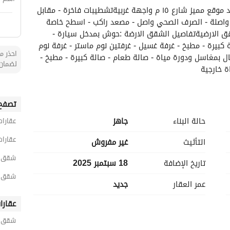
للبيع ٦ شقق بحي المصيف امتداد طريق باحص الجديد موقع مميز شارع ١٥ م واجهة غربيةتشطيبات فاخرة - مقابل 
مسجد وحديقة- وضمانات متوفرة - تامين ملاذالتحلية واصلة - الصرف الصحي واصل - مصعد راكب - اسطح خاصة 
للشقق العلوية - مداخل مستقلة ومدخل سيارة للشقق الارضيةتفاصيل الشقق الارضة :حوش بمدخل سيارة - 
مجلس رجال بمغاسل ودورة مياة - صالة طعام - صالة كبيرة - مطبخ - غرفة غسيل - غرفتين نوم ماستر - غرفة نوم 
احذر من
بدورة مياة خارجيةتفاصيل الشقق العلوية :مجلس رجال بمغاسل ودورة مياة - صالة طعام - صالة كبيرة - مطبخ - 
لضمان 
ة خارجية
تصفح 
حالة البناء
جاهز
عقارات
عقارات
التأثيث
غير مفروش
شقق 5 غرف نوم للبيع في أب
تاريخ الإضافة
18 سبتمبر 2025
شقق 5 غرف نوم للبيع في سلطا
عمر العقار
جديد
عقارا
شقق ح