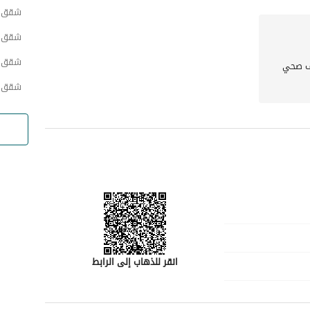
شقق ح
شقق ح
شقق ح
 صحي
شقق ح
انقر للذهاب إلى الرابط