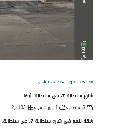
القسط الشهري المقدر
3.2K
⃁
شارع سلطانة 7، حي سلطانة، أبها
5 غرف نوم
4 دورات مياه
183 م2
شقة للبيع في شارع سلطانة 7, حي سلطانة, مدينة ابها, منطقة عسير
التفاصيل
معلومات ترخيص الإعلان
حاسبة ا