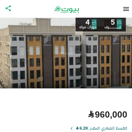
⃁
960,000
القسط الشهري المقدر
6.2K
⃁