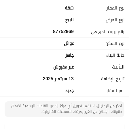
4 دورات مياه
نوع العقار
شقة
صالة
مطبخ
نوع العرض
للبيع
غرفة عاملة مع دورة مياه
رقم بيوت المرجعي
87752969
غرفة غسيل
غرفة سائق
نوع السكن
عوائل
موقف سيارة خاص
خزان مستقل أرضي وعلوي
حالة البناء
جاهز
مصعد
التأثيث
غير مفروش
للحجز والاستفسار أو المزيد من التفاصيل :
تاريخ الإضافة
13 سبتمبر 2025
0505503832
0560753832
عمر العقار
جديد
احذر من الإحتيال، لا تقم بتحويل أي مبلغ إلا عبر القنوات الرسمية لضمان
حقوقك .الإعلان عن الغير يعرضك للمساءلة القانونية.