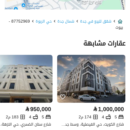
نوع الإعلان
للبيع
شقق للبيع في جدة
شمال جدة
حي الربوة
87752969 -
استخدام العقار
-
بيوت
نوع العقار
شقق
عقارات مشابهة
السعر
960000
المساحة
219.69
عدد الغرف
5
خدمات العقار
⃁
950,000
⃁
1,000,000
كهرباء
نعم
5
4
174 م2
5
4
183 م2
تفاصيل اضافية
شارع الكويت، حي الفيصلية، وسط جدة، جدة