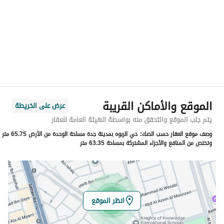
المنطقة
منطقة مكة المكرمة
المدينة
جدة
الحي
الربوة
اسم الشارع
عبدالكريم ابو المظفر
الرمز البريدي
23446
الموقع والأماكن القريبة
عرض على الخريطة
رقم المبنى
3950
يتم جلب الموقع والتحقق منه بواسطة الهيئة العامة للعقار
وصف موقع العقار حسب الصك:
حي الربوه بمدينة جدة مساحة الوحدة من الأرض 65.75 متر
الرقم الاضافي
7586
وتختص من المنافع والأجزاء المشتركة بمساحة 63.35 متر
خط العرض
21.59385339643945
خط الطول
39.17881202357623
انظر الموقع
تفاصيل العقار