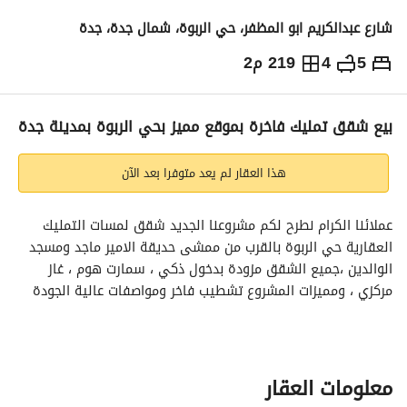
شارع عبدالكريم ابو المظفر، حي الربوة، شمال جدة، جدة
5
4
219 م2
960,000
⃁
التفاصيل
معلومات ترخيص الإعلان
حاسبة التمويل
بيع شقق تمليك فاخرة بموقع مميز بحي الربوة بمدينة جدة
هذا العقار لم يعد متوفرا بعد الآن
عملائنا الكرام نطرح لكم مشروعنا الجديد شقق لمسات التمليك 
العقارية حي الربوة بالقرب من ممشى حديقة الامير ماجد ومسجد 
الوالدين ،جميع الشقق مزودة بدخول ذكي ، سمارت هوم ، غاز 
مركزي ، ومميزات المشروع تشطيب فاخر ومواصفات عالية الجودة 
وتصميم عصري يلبي جميع احتياجاتك وموقع إستراتيجي وبالقرب 
من الخدمات والمرافق الحيوية. 
نماذج الشقق في المشروع
*شقة مكونه من 5غرف مساحة 219 متر مربع
معلومات العقار
مدخلين