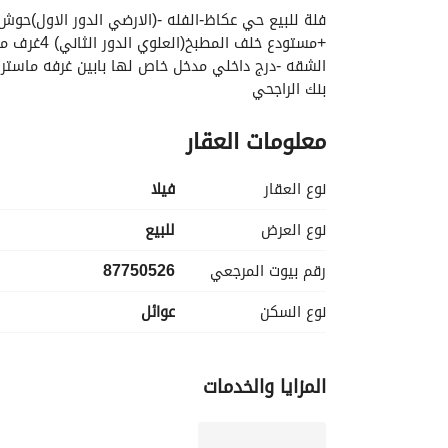
بنك الراجحي
معلومات العقار
نوع العقار
فیلا
نوع العرض
للبيع
رقم بيوت المرجعي
87750526
نوع السكن
عوائل
المزايا والخدمات