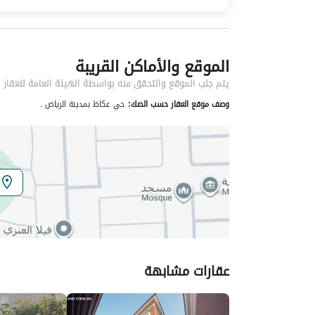
نوع العقار
فلل
الموقع والأماكن القريبة
خدمات العقار
يتم جلب الموقع والتحقق منه بواسطة الهيئة العامة للعقار
كهرباء
نعم
وصف موقع العقار حسب الصك:
حي عكاظ بمدينة الرياض .
تفاصيل اضافية
عمر العقار
جديد
عرض الشارع
15
رقم المخطط
3027 / 2
عقارات مشابهة
رقم صك الملكية
394535003552
واجهة العقار
جنوبية