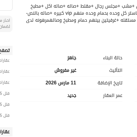
فلة للبيع حي عكاظ-الفله -(الارضي الدور الاول)حوش +مشب +مجلس رجال +مقلط +صاله +صاله اكل +مطبخ 
+مستودع خلف المطبخ(العلوي الدور الثاني) 4غرف ماستر كل وحده بحمام وحده منهم vip كبيره +صاله بالنص-
الشقه -درج داخلي مدخل خاص لها بابين غرفه ماستر مستقله +غرفيتين بينهم حمام ومطبخ وصالهمرهونه لدى 
احذر من
لضمان 
تصفح 
حالة البناء
جاهز
عقارات
التأثيث
غير مفروش
عقارات
تاريخ الإضافة
11 مارس 2026
عقارات
فلل 5 غرف نوم للبيع في الرياض
عمر العقار
جديد
فلل 5 غرف نوم للبيع في جنوب الرياض
فلل 5 غرف نوم للبيع في عكاظ
عقارا