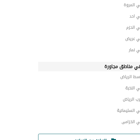
ي المروة
ي احد
ي الحزم
ي عريض
 نمار
ي مناطق مجاورة
سط الرياض
 النخبة
ب الرياض
 السليمانية
ي الخزامى