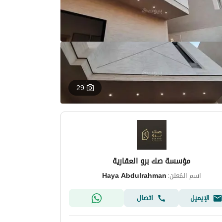
29
مؤسسة صك برو العقارية
اسم المُعلن:
Haya Abdulrahman
الإيميل
اتصال