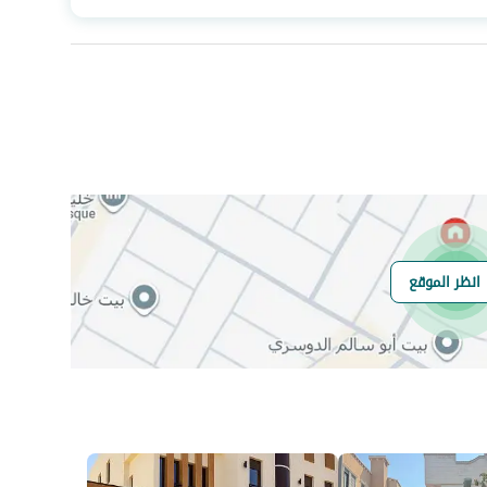
عدد الغرف
5
انظر الموقع
هل يوجد اي التزام
مرهون
على العقار ؟
مطابقة لكود البناء
-
السعودي
العقار مرهون
نعم