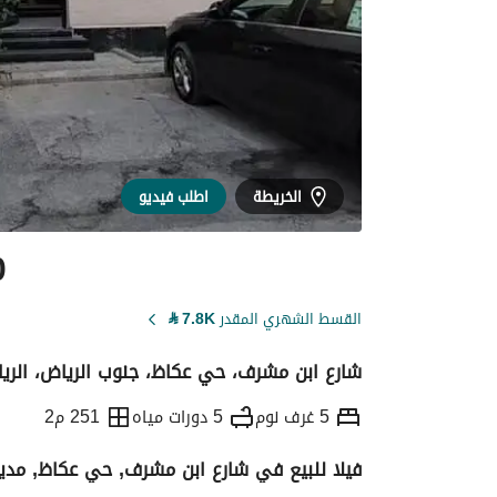
الخريطة
اطلب فيديو
0
القسط الشهري المقدر
7.8K
⃁
شارع ابن مشرف، حي عكاظ، جنوب الرياض، الري
5 غرف نوم
5 دورات مياه
251 م2
فيلا للبيع في شارع ابن مشرف, حي عكاظ, مدين
التفاصيل
معلومات ترخيص الإعلان
حاسبة ا