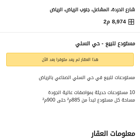
شارع الحردة، المشاعل، جنوب الرياض، الرياض
8,974 م2
3,500,000
⃁
التفاصيل
معلومات ترخيص الإعلان
حاسبة التمويل
مستودع للبيع - حي السلي
هذا العقار لم يعد متوفرا بعد الآن
مستودعات للبيع في حي السلي الصناعي بالرياض
10 مستودعات حديثة بمواصفات عالية الجودة
مساحة كل مستودع تبدأ من 885م² حتى 900م²
ارتفاع المستودع 12 متر – مثالي للتخزين والأنشطة اللوجستية
خطورة متوسطة
خزان مياه منفصل لكل مستودع
عداد كهرباء مستقل (150 أمبير على الجهد الجديد)
معلومات العقار