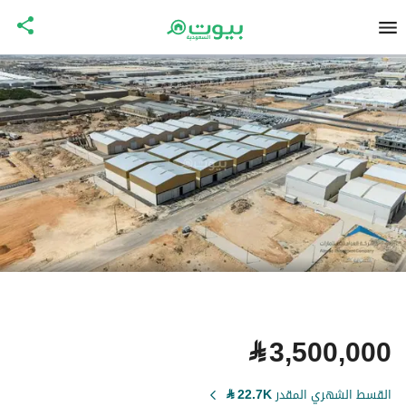
⃁
3,500,000
القسط الشهري المقدر
22.7K
⃁