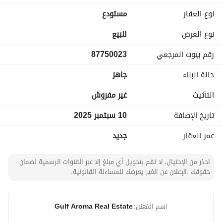
موقع استراتيجي مميز مباشرة على امتداد الدائري الشرقي ، شارع 
نوع العقار
مستودع
هارون الرشيد
نوع العرض
للبيع
للتواصل مباشرة: 0505217700
رقم بيوت المرجعي
87750023
حالة البناء
جاهز
التأثيث
غير مفروش
تاريخ الإضافة
10 سبتمبر 2025
عمر العقار
جديد
احذر من الإحتيال، لا تقم بتحويل أي مبلغ إلا عبر القنوات الرسمية لضمان
حقوقك .الإعلان عن الغير يعرضك للمساءلة القانونية.
اسم المُعلن:
Gulf Aroma Real Estate