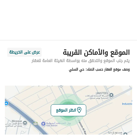
المدينة
الرياض
الحي
المشاعل
اسم الشارع
الحردة
الرمز البريدي
14325
الموقع والأماكن القريبة
عرض على الخريطة
رقم المبنى
6452
يتم جلب الموقع والتحقق منه بواسطة الهيئة العامة للعقار
وصف موقع العقار حسب الصك:
حي السلي
الرقم الاضافي
3642
خط العرض
24.603774679088634
خط الطول
46.841954002942565
انظر الموقع
تفاصيل العقار
نوع الإعلان
للبيع